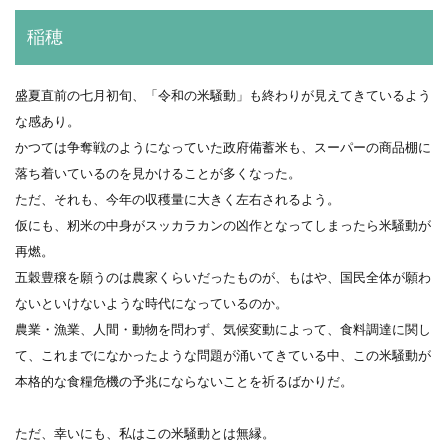
稲穂
盛夏直前の七月初旬、「令和の米騒動」も終わりが見えてきているよう
な感あり。
かつては争奪戦のようになっていた政府備蓄米も、スーパーの商品棚に
落ち着いているのを見かけることが多くなった。
ただ、それも、今年の収穫量に大きく左右されるよう。
仮にも、籾米の中身がスッカラカンの凶作となってしまったら米騒動が
再燃。
五穀豊穣を願うのは農家くらいだったものが、もはや、国民全体が願わ
ないといけないような時代になっているのか。
農業・漁業、人間・動物を問わず、気候変動によって、食料調達に関し
て、これまでになかったような問題が涌いてきている中、この米騒動が
本格的な食糧危機の予兆にならないことを祈るばかりだ。
ただ、幸いにも、私はこの米騒動とは無縁。