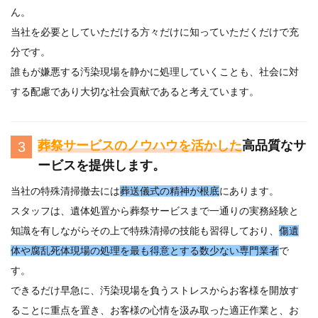
ん。
当社を必要としていただける方々だけに知っていただくだけで充
分です。
誰もが嫌悪する汚染現場を静かに処理していくことも、社会に対
する配慮であり大切な社会貢献であると考えています。
葬祭サービスのノウハウを活かした
高品質なサ
3
ービスを提供します。
当社の特殊清掃撤去には
葬送儀式の精神が根底
にあります。
スタッフは、遺体処置から葬祭サービスまで一通りの実務経験と
知識を有しながらその上で特殊清掃の技能も習得しており、
傷遺
体や腐乱死体現場の処理を最も得意とする数少ない専門業者
で
す。
できるだけ早急に、汚染現場を負うストレスからお客様を開放す
ることに重点を置き、お客様の心情を汲み取った適正作業と、お