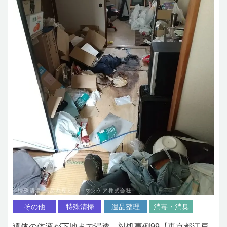
その他
特殊清掃
遺品整理
消毒・消臭
遺体の体液が下地まで浸透 対処事例99【東京都江戸