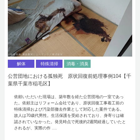
解体
特殊清掃
消毒・消臭
公営団地における孤独死 原状回復前処理事例104【千
葉県千葉市稲毛区】
依頼いただいた現場は、築年数を経た公営団地の一室であっ
た。依頼主はリフォーム会社であり、原状回復工事着工前の
特殊清掃および汚染部撤去作業として対応した案件である。
故人は70歳代男性。生活保護を受給されており、身寄りは確
認されていなかった。発見時点で死後約2週間経過していたと
されるが、実際の作 ....