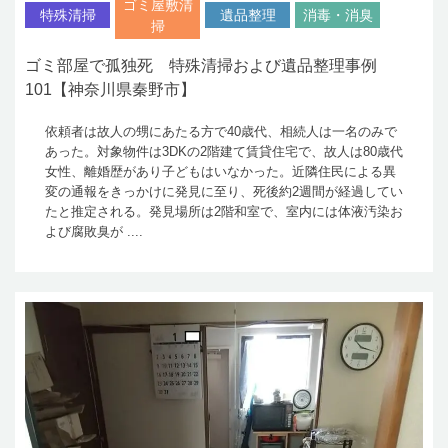
ゴミ屋敷清
特殊清掃
遺品整理
消毒・消臭
掃
ゴミ部屋で孤独死 特殊清掃および遺品整理事例
101【神奈川県秦野市】
依頼者は故人の甥にあたる方で40歳代、相続人は一名のみで
あった。対象物件は3DKの2階建て賃貸住宅で、故人は80歳代
女性、離婚歴があり子どもはいなかった。近隣住民による異
変の通報をきっかけに発見に至り、死後約2週間が経過してい
たと推定される。発見場所は2階和室で、室内には体液汚染お
よび腐敗臭が ....