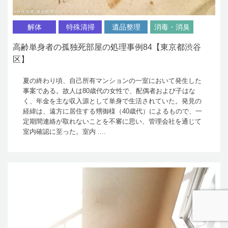
解体
特殊清掃
遺品整理
消毒・消臭
高齢単身者の孤独死部屋の処理事例84【東京都渋谷
区】
夏の終わり頃、自己所有マンションの一室において発生した
事案である。故人は80歳代の女性で、配偶者および子はな
く、年金を主な収入源として単身で生活されていた。発見の
経緯は、遠方に居住する甥御様（40歳代）によるもので、一
定期間連絡が取れないことを不審に思い、管理会社を通じて
室内確認に至った。室内 ....