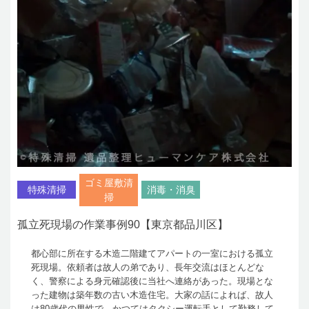
ゴミ屋敷清
特殊清掃
消毒・消臭
掃
孤立死現場の作業事例90【東京都品川区】
都心部に所在する木造二階建てアパートの一室における孤立
死現場。依頼者は故人の弟であり、長年交流はほとんどな
く、警察による身元確認後に当社へ連絡があった。現場とな
った建物は築年数の古い木造住宅。大家の話によれば、故人
は80歳代の男性で、かつてはタクシー運転手として勤務して