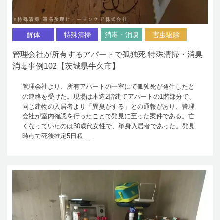
解体
特殊清掃
消毒・消臭
害虫駆除
管理会社が所有するアパートで孤独死 特殊清掃・消臭
消毒事例102【茨城県牛久市】
管理会社より、所有アパートの一室にて孤独死が発生したと
の連絡を受けた。現場は木造2階建てアパートの1階部分で、
同じ建物の入居者より「異臭がする」との通報があり、管理
会社が室内確認を行ったことで発見に至った案件である。亡
くなっていたのは30歳代女性で、単身入居者であった。発見
時点で死後推定5日程 ....