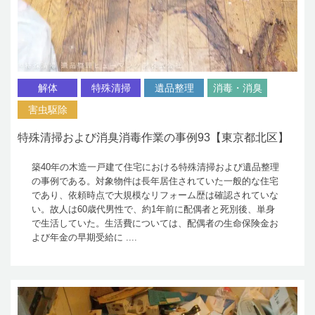
解体
特殊清掃
遺品整理
消毒・消臭
害虫駆除
特殊清掃および消臭消毒作業の事例93【東京都北区】
築40年の木造一戸建て住宅における特殊清掃および遺品整理
の事例である。対象物件は長年居住されていた一般的な住宅
であり、依頼時点で大規模なリフォーム歴は確認されていな
い。故人は60歳代男性で、約1年前に配偶者と死別後、単身
で生活していた。生活費については、配偶者の生命保険金お
よび年金の早期受給に ....