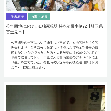
特殊清掃
消毒・消臭
公営団地における孤独死現場 特殊清掃事例92【埼玉県
富士見市】
公営団地の一室において発生した事案で、団地管理を行う管
理会社より、台所部分に限定した清掃および廃棄物撤去の依
頼を受けたものである。対象となる居室には70歳代の男性が
単身で居住しており、年金収入と警備業務のアルバイトによ
り生計を立てていた。発見時の状況から死後経過日数はおお
よそ7日程度と推定され、 ....