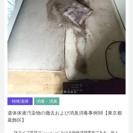
特殊清掃
消毒・消臭
遺体体液汚染物の撤去および消臭消毒事例98【東京都
葛飾区】
1Kタイプ賃貸マンションにおける特殊清掃案件である。故人