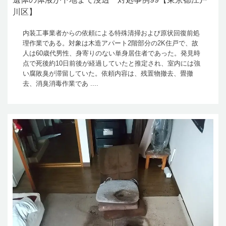
川区】
内装工事業者からの依頼による特殊清掃および原状回復前処
理作業である。対象は木造アパート2階部分の2K住戸で、故
人は60歳代男性、身寄りのない単身居住者であった。発見時
点で死後約10日前後が経過していたと推定され、室内には強
い腐敗臭が滞留していた。依頼内容は、残置物撤去、畳撤
去、消臭消毒作業であ ....