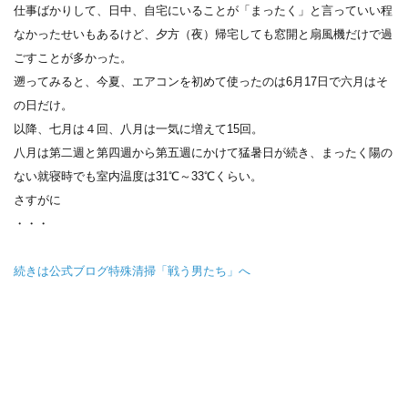
仕事ばかりして、日中、自宅にいることが「まったく」と言っていい程
なかったせいもあるけど、夕方（夜）帰宅しても窓開と扇風機だけで過
ごすことが多かった。
遡ってみると、今夏、エアコンを初めて使ったのは6月17日で六月はそ
の日だけ。
以降、七月は４回、八月は一気に増えて15回。
八月は第二週と第四週から第五週にかけて猛暑日が続き、まったく陽の
ない就寝時でも室内温度は31℃～33℃くらい。
さすがに
・・・
続きは公式ブログ特殊清掃「戦う男たち」へ