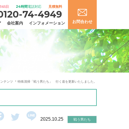
365日
24時間
電話対応
見積無料
0120-74-4949
お問合わせ
ア
会社案内
インフォメーション
コンテンツ
特殊清掃「戦う男たち」 行く道を更新いたしました。
2025.10.25
戦う男たち