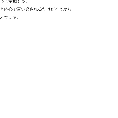
って辛抱する。
と内心で言い返されるだけだろうから。
れている。