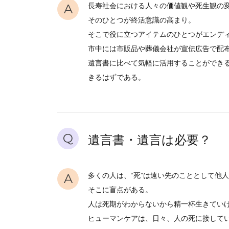
A
長寿社会における人々の価値観や死生観の変
そのひとつが終活意識の高まり。
そこで役に立つアイテムのひとつがエンデ
市中には市販品や葬儀会社が宣伝広告で配
遺言書に比べて気軽に活用することができ
きるはずである。
Q
遺言書・遺言は必要？
A
多くの人は、“死”は遠い先のこととして他
そこに盲点がある。
人は死期がわからないから精一杯生きてい
ヒューマンケアは、日々、人の死に接して