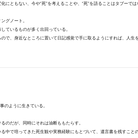
化にともない、今や“死”を考えることや、“死”を語ることはタブーで
ィングノート。
布しているものが多く出回っている。
るので、身近なところに置いて日記感覚で手に取るようにすれば、人生
人事のように生きている。
けるのだが、同時にそれは油断ももたらす。
いる中で培ってきた死生観や実務経験にもとづいて、遺言書を残すこと