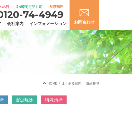
365日
24時間
電話対応
見積無料
0120-74-4949
お問合わせ
ア
会社案内
インフォメーション
HOME
よくある質問
遺品整理
掃
害虫駆除
特殊清掃