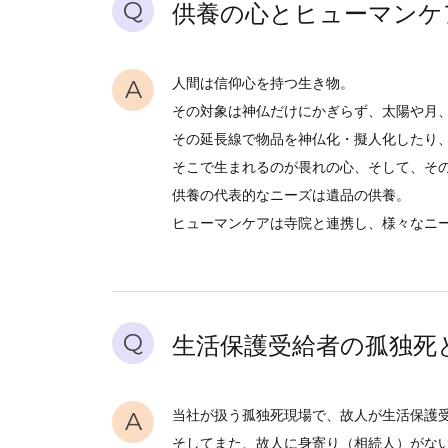
Q
供養の心とヒューマンケ
A
人間は信仰心を持つ生き物。
その対象は神仏だけにかぎらず、太陽や月
その延長線で物品を神仏化・擬人化したり
そこで生まれるのが畏れの心、そして、そ
供養の代表的なニーズは遺品の供養。
ヒューマンケアは寺院と連携し、様々なニ
Q
生活保護受給者の孤独死
A
当社が扱う孤独死現場で、故人が生活保護
そしてまた、故人に身寄り（相続人）がな