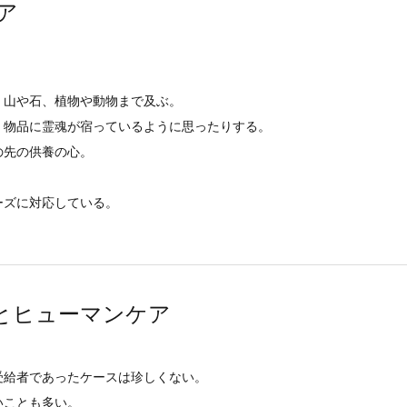
ア
、山や石、植物や動物まで及ぶ。
、物品に霊魂が宿っているように思ったりする。
の先の供養の心。
ーズに対応している。
とヒューマンケア
受給者であったケースは珍しくない。
いことも多い。