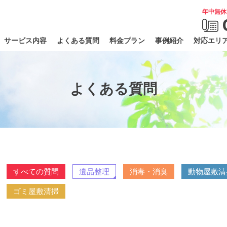
年中無休
サービス内容
よくある質問
料金プラン
事例紹介
対応エリ
よくある質問
すべての質問
遺品整理
消毒・消臭
動物屋敷清
ゴミ屋敷清掃