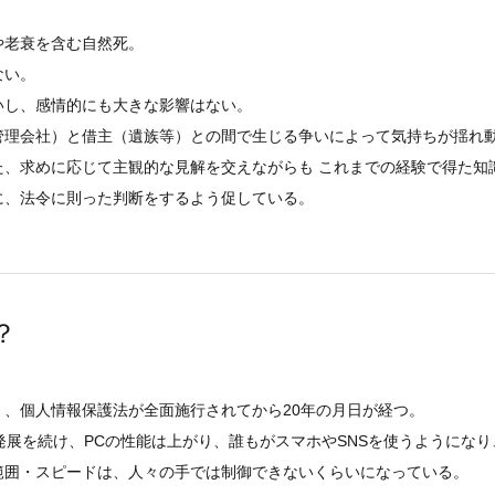
や老衰を含む自然死。
ない。
いし、感情的にも大きな影響はない。
管理会社）と借主（遺族等）との間で生じる争いによって気持ちが揺れ
た、求めに応じて主観的な見解を交えながらも これまでの経験で得た知
に、法令に則った判断をするよう促している。
？
、個人情報保護法が全面施行されてから20年の月日が経つ。
展を続け、PCの性能は上がり、誰もがスマホやSNSを使うようになり、A
範囲・スピードは、人々の手では制御できないくらいになっている。