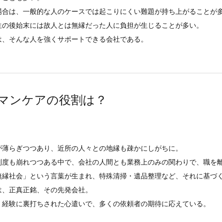
場合は、一般的な人のケースでは起こりにくい難題が持ち上がることが
生の後始末には故人とは無縁だった人に負担が生じることが多い。
は、そんな人を強くサポートできる会社である。
マンケアの役割は？
が薄らぎつつあり、近所の人々との地縁も疎かにしがちに。
制度も崩れつつある中で、会社の人間とも業務上のみの関わりで、職を
無縁社会」という言葉が生まれ、特殊清掃・遺品整理など、それに基づ
は、正真正銘、その先発会社。
、経験に裏打ちされた心遣いで、多くの依頼者の期待に応えている。