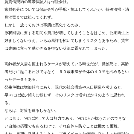
賃貸借契約の連帯保証人は保証会社。
家財処分については保証会社が手配・施工してくれたが、特殊清掃・消
臭消毒までは担ってくれず。
しかし、放っておけば事態は悪化するのみ。
原状回復に要する期間や費用が増してしまうことをはじめ、公衆衛生上
好ましくないうえ、いらぬ風評を招いてしまうリスクもあるため、貸主
は先頭に立って動かざるを得ない状況に置かれてしまった。
高齢者が入居を拒まれるケースが増えている時世だが、孤独死は、高齢
者だけに起こるわけではなく、６０歳未満が全体の４０％を占めるとい
ったデータもある。
発生件数は増加傾向にあり、現代の社会構造や人口構造を考えると、
早々には減少傾向に転じず、そのリスクは増すばかりのように思われ
る。
ならば、対策を練るしかない。
とは言え、“死”に対して人は無力であり、“死”は人が抗うことのできな
い自然の摂理でもあるわけで、それ自体を防ぐことは極めて困難。
また、早期に発見することも、プライベートな領域に立ち入った特別な