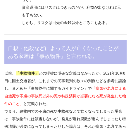
資産運用にはリスクはつきものだが、利益が出なければ元
も子もない。
しかし、リスクは目先の金銭以外ところにもある。
自殺・他殺などによって人が亡くなったことが
ある家屋は「事故物件」と言われる。
以前、
「事故物件」
との呼称に明確な定義はなかったが、2021年10月8
日に国土交通省が、これまでの民事裁判の数々の判例などを参考に議論
し、まとめた「事故物件に関するガイドライン」で
「病気や老衰による
自然死や不慮の事故死以外の死や特殊清掃が必要になる死が発生した物
件のこと」
と定義された。
つまり、建物内での不慮の死や事故死などで亡くなってしまった場合
は、事故物件には該当しないが、発見が遅れ腐敗が進んでしまったり特
殊清掃が必要になってしまったりした場合は、それが病気・老衰であっ