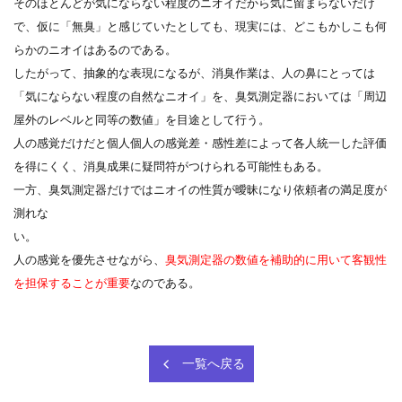
そのほとんどが気にならない程度のニオイだから気に留まらないだけ
で、仮に「無臭」と感じていたとしても、現実には、どこもかしこも何
らかのニオイはあるのである。
したがって、抽象的な表現になるが、消臭作業は、人の鼻にとっては
「気にならない程度の自然なニオイ」を、臭気測定器においては「周辺
屋外のレベルと同等の数値」を目途として行う。
人の感覚だけだと個人個人の感覚差・感性差によって各人統一した評価
を得にくく、消臭成果に疑問符がつけられる可能性もある。
一方、臭気測定器だけではニオイの性質が曖昧になり依頼者の満足度が
測れな
い
人の感覚を優先させながら、
臭気測定器の数値を補助的に用いて客観性
を担保することが重要
なのである。
一覧へ戻る