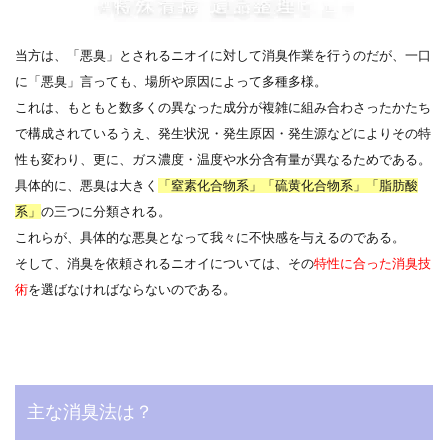
当方は、「悪臭」とされるニオイに対して消臭作業を行うのだが、一口
に「悪臭」言っても、場所や原因によって多種多様。
これは、もともと数多くの異なった成分が複雑に組み合わさったかたち
で構成されているうえ、発生状況・発生原因・発生源などによりその特
性も変わり、更に、ガス濃度・温度や水分含有量が異なるためである。
具体的に、悪臭は大きく
「窒素化合物系」「硫黄化合物系」「脂肪酸
系」
の三つに分類される。
これらが、具体的な悪臭となって我々に不快感を与えるのである。
そして、消臭を依頼されるニオイについては、その
特性に合った消臭技
術
を選ばなければならないのである。
主な消臭法は？