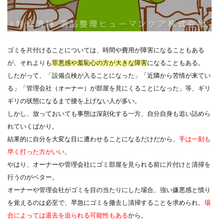
ゴミを片付けることについては、時間や費用が障害になることもある
が、それよりも
罪悪感や羞恥心の方が大きな障害
になることもある。
したがって、「設備点検が入ることになった」「近隣から苦情が来てい
る」「管理会社（オーナー）が部屋を見にくることになった」等、ギリ
ギリの状態になるまで腰を上げない人が多い。
しかし、放っておいても事態は深刻化する一方、自分自身も追い詰めら
れていくばかり。
結果的に自分を大変な目に遭わせることになるだけだから、
手は一刻も
早く打った方がいい。
やはり、オーナーや管理会社にゴミ部屋を見られる前に片付けと清掃を
行うのがベター。
オーナーや管理会社がゴミを目の当たりにした場合、強い嫌悪感と憤り
を覚えるのは必至で、早急にゴミを撤去し清掃することを求められ、
場
合によっては退去を迫られる可能性もある
から。