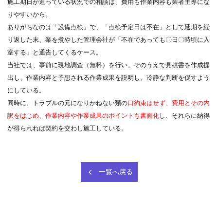
施工期日が迫っている状況での相談は、費用も作業内容も業者主導にな
りやすいから。
ありがちなのは「設備点検」で、「点検予定日は不在」として延期を繰
り返した末、業を煮やした管理会社が「不在であっても〇日〇時頃に入
室する」と通告してくるケース。
当社では、事前に現地調査（無料）を行い、そのうえで見積書を作成提
出し、作業内容と予想される作業成果を説明し、冷静な判断を促すよう
にしている。
同時に、トラブルの元になりかねない類の
口約束はせず、費用とその内
訳をはじめ、作業内容や作業成果のポイントも書面化
し、それらに納得
が得られれば契約を交わし施工している。
一覧へ戻る