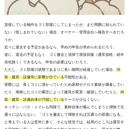
賃借している物件をゴミ部屋にしてしまったが、まだ周囲に知られてい
ない（怪しまれていない）場合、オーナー・管理会社へ報告すべきだろ
うか。
近々に退去する予定があるなら、早めの申告が求められるだろう。
逆に、退去の予定もなく、ゴミ撤去と清掃で原状回復（通常損耗・経年
劣化除く）できるなら、申告の必要はないだろう。
ただし、ゴミ部屋の状態であまりに長い期間が経過していた場合、
内
装・建具・設備等に影響が出ている
可能性がある。
実際には、長くゴミに浸かっていたため床材やクロス素材が腐食してい
たり、堆積したゴミの重圧によって建具が変形・破損していたりと、
内
装・建具・設備自体が汚損している
ケースが少なくない。
キッチン・バス・トイレも同様で、素材自体が傷んでしまうと掃除で元
通りにはならない。「ゴミを撤去して掃除すれば元通りの部屋になる」
と考えている人は意外に多く、そんな状況では、結局のところは露呈す