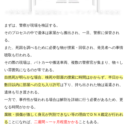
まずは、警察が現場を検証する。
そのプロセスの中で遺体は家屋から搬出され、一旦、警察に保管され
る。
また、死因を調べるために必要な物が捜索・回収され、発見者への事情
聴取も行われる。
その際の現場は、パトカーや搬送車両、複数の警察官が集まり、物々し
い雰囲気になるのが常である。
自然死が明らかな場合、検死や部屋の捜索に時間はかからず、半日から
数日以内に部屋への立ち入り許可
は下り、持ち出された物は返還され、
遺体も引き渡される。
一方で、事件性が疑われる場合は解剖を詳細に行う必要があるため、更
なる時間がかかる。
腐敗・損傷が激しく身元が判別できない等の理由でＤＮＡ鑑定が行われ
る
ことになれば、
二週間～一ヶ月程度かかる
こともある。