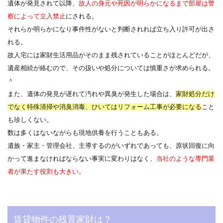
遺体が発見されて以降、
故人の身元や死因が明らかになるまで部屋は警
察によって立入禁止
にされる。
それらか明らかになり事件性がないと判断されれば立ち入り許可が出さ
れる。
故人宅には家財生活用品がそのまま残されていることがほとんどだが、
遺産相続が絡むので、その扱いや処分については慎重さが求められる。
＾
また、遺体の発見が遅れて汚れや異臭が発生した場合は、
家財処分だけ
でなく特殊清掃や消臭消毒、ひいてはリフォーム工事が必要になる
こと
も珍しくない。
数は多くはないながらも現地供養を行うこともある。
遺族・家主・管理会社、主導するのがいずれであっても、原状回復に向
かって進まなければならない事実に変わりはなく、
当社のような専門業
者が果たす役割も大きい。
賃貸物件の残置家財は？