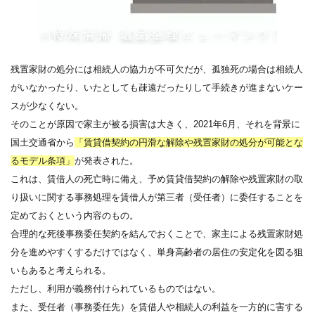
残置家財の処分には相続人の協力が不可欠だが、孤独死の場合は相続人
がいなかったり、いたとしても疎遠だったりして手続きが進まないケー
スが少なくない。
そのことが原因で家主が被る損害は大きく、2021年6月、それを背景に
国土交通省から
「賃貸借契約の円滑な解除や残置家財の処分が可能とな
るモデル条項」
が発表された。
これは、賃借人の死亡時に備え、予め賃貸借契約の解除や残置家財の取
り扱いに関する事務処理を賃借人が第三者（受任者）に委任することを
定めておくという内容のもの。
合理的な死後事務委任契約を結んでおくことで、家主による残置家財処
分を進めやすくするだけではなく、単身高齢者の居住の安定化を図る狙
いもあると考えられる。
ただし、利用が義務付けられているものではない。
また、受任者（事務委任先）を賃借人や相続人の利益を一方的に害する