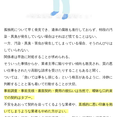
孤独死について早く発見でき、遺体の腐敗も進行しておらず、特段の汚
染・異臭が発生していない場合はそれほど慌てることはない。
一方、汚染・異臭・害虫が発生してしまっている場合、そうのんびりは
していられない。
関係者は早急に対処することが求められる。
そういった事情からか、業者主導に陥りやすい傾向も散見され、質の悪
い仕事をされたり高額な請求を受けたりすることもあると聞く。
ついては、「急いては事をし損じる」という格言があるように、冷静に
判断することと落ち着いて行動することが大切。
事前調査・事前見積・書面契約・費用の後払いは当然で、曖昧な口約束
での契約はタブー。
不安をあおって契約を迫ってくるような業者や、
直感的に悪い印象を抱
いてしまうような業者もやめた方がよい。