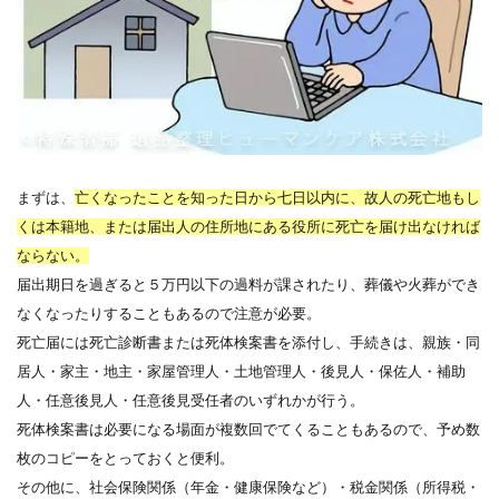
まずは、
亡くなったことを知った日から七日以内に、故人の死亡地もし
くは本籍地、または届出人の住所地にある役所に死亡を届け出なければ
ならない。
届出期日を過ぎると５万円以下の過料が課されたり、葬儀や火葬ができ
なくなったりすることもあるので注意が必要。
死亡届には死亡診断書または死体検案書を添付し、手続きは、親族・同
居人・家主・地主・家屋管理人・土地管理人・後見人・保佐人・補助
人・任意後見人・任意後見受任者のいずれかが行う。
死体検案書は必要になる場面が複数回でてくることもあるので、予め数
枚のコピーをとっておくと便利。
その他に、社会保険関係（年金・健康保険など）・税金関係（所得税・