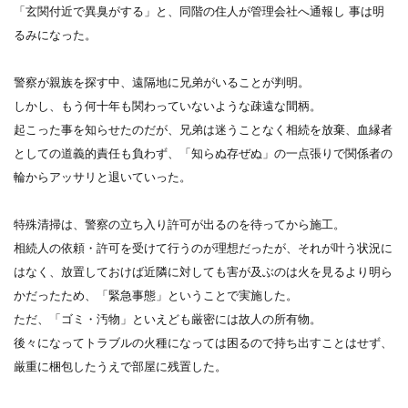
「玄関付近で異臭がする」と、同階の住人が管理会社へ通報し 事は明
るみになった。
警察が親族を探す中、遠隔地に兄弟がいることが判明。
しかし、もう何十年も関わっていないような疎遠な間柄。
起こった事を知らせたのだが、兄弟は迷うことなく相続を放棄、血縁者
としての道義的責任も負わず、「知らぬ存ぜぬ」の一点張りで関係者の
輪からアッサリと退いていった。
特殊清掃は、警察の立ち入り許可が出るのを待ってから施工。
相続人の依頼・許可を受けて行うのが理想だったが、それが叶う状況に
はなく、放置しておけば近隣に対しても害が及ぶのは火を見るより明ら
かだったため、「緊急事態」ということで実施した。
ただ、「ゴミ・汚物」といえども厳密には故人の所有物。
後々になってトラブルの火種になっては困るので持ち出すことはせず、
厳重に梱包したうえで部屋に残置した。