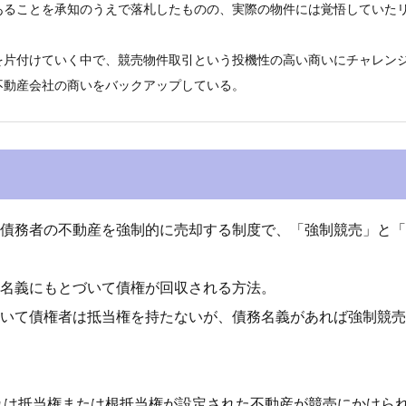
あることを承知のうえで落札したものの、実際の物件には覚悟していた
を片付けていく中で、競売物件取引という投機性の高い商いにチャレン
不動産会社の商いをバックアップしている。
債務者の不動産を強制的に売却する制度で、「強制競売」と「
名義にもとづいて債権が回収される方法。
いて債権者は抵当権を持たないが、債務名義があれば強制競売
れは抵当権または根抵当権が設定された不動産が競売にかけら