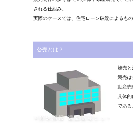
される仕組み。
実際のケースでは、住宅ローン破綻によるもの
公売とは？
競売と
競売は
動産売
具体的
である