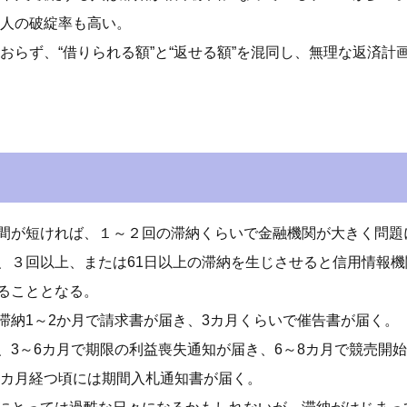
人の破綻率も高い。
おらず、“借りられる額”と“返せる額”を混同し、無理な返済
間が短ければ、１～２回の滞納くらいで金融機関が大きく問題
、３回以上、または61日以上の滞納を生じさせると信用情報機
ることとなる。
滞納1～2か月で請求書が届き、3カ月くらいで催告書が届く。
、3～6カ月で期限の利益喪失通知が届き、6～8カ月で競売開
16カ月経つ頃には期間入札通知書が届く。