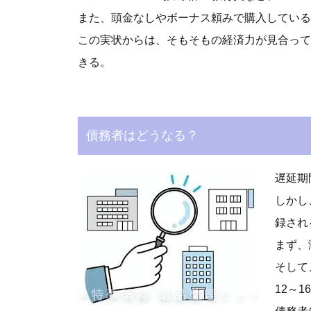
また、頭金なしやボーナス頼みで購入している
この実状からは、そもそもの経済力が見合って
きる。
債務者はどうなる？
遅延期
しかし
録され
まず、
そして
12～