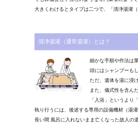
大きくわけるとタイプは二つで、「清浄湯灌（
清浄湯灌（通常湯灌）とは？
細かな手順や作法は
頭にはシャンプーも
ただ、遺体を湯に浸
また、儀式性を含ん
「入浴」というより
執り行うには、後述する専用の設備機材（湯灌
長い間 風呂に入れないまま亡くなった故人の