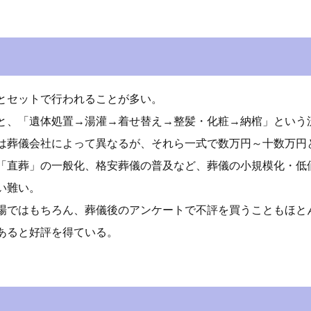
とセットで行われることが多い。
と、「遺体処置→湯灌→着せ替え→整髪・化粧→納棺」という
は葬儀会社によって異なるが、それら一式で数万円～十数万円
「直葬」の一般化、格安葬儀の普及など、葬儀の小規模化・低
い難い。
場ではもちろん、葬儀後のアンケートで不評を買うこともほと
あると好評を得ている。