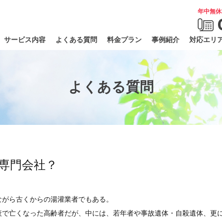
年中無休
サービス内容
よくある質問
料金プラン
事例紹介
対応エリ
よくある質問
専門会社？
ながら古くからの湯灌業者でもある。
衰で亡くなった高齢者だが、中には、若年者や事故遺体・自殺遺体、更