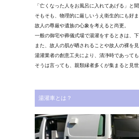
「亡くなった人をお風呂に入れてあげる」と聞
そもそも、物理的に厳しいうえ衛生的にも好ま
故人の尊厳や遺族の心象を考えると尚更。
一般の御宅や葬儀式場で湯灌をするときは、下
また、故人の肌が晒されることや故人の裸を見
湯灌業者の創意工夫により、清浄時であっても
そうは言っても、親類縁者多くが集まると見世
湯灌車とは？