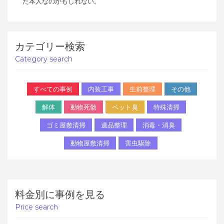
た本人なのかもしれない。
カテゴリー検索
Category search
すべての事例
内装工事
生前整理
その他
解体
動物死骸
ペット臭
特殊清掃
ゴミ屋敷清掃
遺品整理
消毒・消臭
動物屋敷清掃
害虫駆除
料金別に事例を見る
Price search