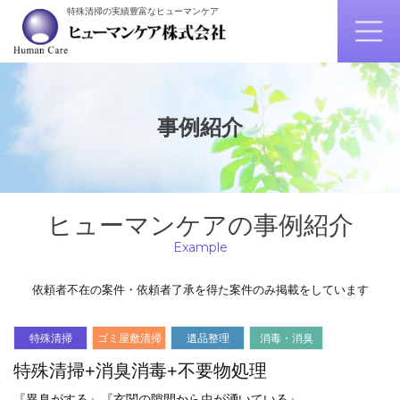
特殊清掃の実績豊富なヒューマンケア
事例紹介
ヒューマンケアの事例紹介
Example
依頼者不在の案件・依頼者了承を得た案件のみ掲載をしています
特殊清掃
ゴミ屋敷清掃
遺品整理
消毒・消臭
特殊清掃+消臭消毒+不要物処理
『異臭がする』『玄関の隙間から虫が湧いている』