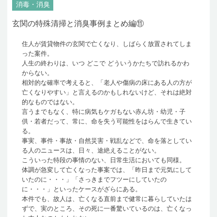
消毒・消臭
玄関の特殊清掃と消臭事例まとめ編⑪
住人が賃貸物件の玄関で亡くなり、しばらく放置されてしま
った案件。
人生の終わりは、いつ どこで どういうかたちで訪れるかわ
からない。
相対的な確率で考えると、「老人や傷病の床にある人の方が
亡くなりやすい」と言えるのかもしれないけど、それは絶対
的なものではない。
言うまでもなく、特に病気もケガもない赤ん坊・幼児・子
供・若者だって、常に、命を失う可能性をはらんで生きてい
る。
事実、事件・事故・自然災害・戦乱などで、命を落としてい
る人のニュースは、日々、途絶えることがない。
こういった特段の事情のない、日常生活においても同様。
体調が急変して亡くなった事案では、「昨日まで元気にして
いたのに・・・」「さっきまでフツーにしていたの
に・・・」といったケースがざらにある。
本件でも、故人は、亡くなる直前まで健常に暮らしていたは
ずで、実のところ、その死に一番驚いているのは、亡くなっ