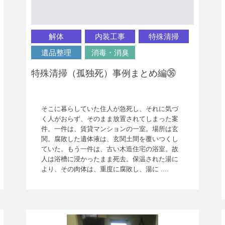
解体
内装工事
特殊清掃
遺品整理
消毒・消臭
特殊清掃（孤独死）事例まとめ編㊱
そこに暮らしていた住人が急死し、それに気づ
く人がおらず、そのまま放置されてしまった案
件。一件は、賃貸マンションの一室。場所は玄
関。腐敗した遺体液は、玄関土間を覆いつくし
ていた。もう一件は、古い木造住宅の浴室。故
人は浴槽に浸かったまま死去。保温された湯に
より、その肉体は、重度に腐敗し、湯に ....