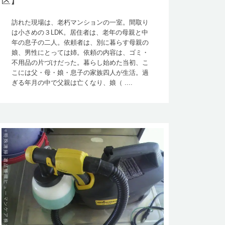
区】
訪れた現場は、老朽マンションの一室。間取り
は小さめの３LDK。居住者は、老年の母親と中
年の息子の二人。依頼者は、別に暮らす母親の
娘、男性にとっては姉。依頼の内容は、ゴミ・
不用品の片づけだった。暮らし始めた当初、こ
こには父・母・娘・息子の家族四人が生活。過
ぎる年月の中で父親は亡くなり、娘（ ....