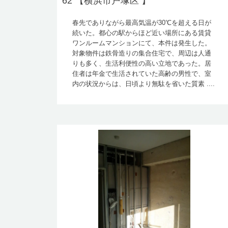
62 【横浜市戸塚区 】
春先でありながら最高気温が30℃を超える日が
続いた。都心の駅からほど近い場所にある賃貸
ワンルームマンションにて、本件は発生した。
対象物件は鉄骨造りの集合住宅で、周辺は人通
りも多く、生活利便性の高い立地であった。居
住者は年金で生活されていた高齢の男性で、室
内の状況からは、日頃より無駄を省いた質素 ....