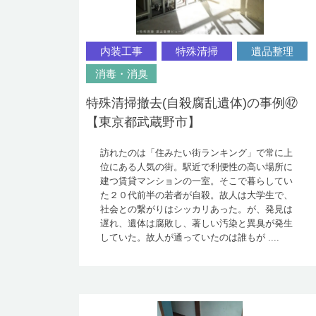
内装工事
特殊清掃
遺品整理
消毒・消臭
特殊清掃撤去(自殺腐乱遺体)の事例㊷
【東京都武蔵野市】
訪れたのは「住みたい街ランキング」で常に上
位にある人気の街。駅近で利便性の高い場所に
建つ賃貸マンションの一室。そこで暮らしてい
た２０代前半の若者が自殺。故人は大学生で、
社会との繋がりはシッカリあった。が、発見は
遅れ、遺体は腐敗し、著しい汚染と異臭が発生
していた。故人が通っていたのは誰もが ....