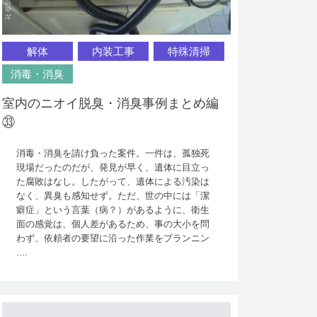
解体
内装工事
特殊清掃
消毒・消臭
室内のニオイ脱臭・消臭事例まとめ編
㉝
消毒・消臭を請け負った案件。一件は、孤独死
現場だったのだが、発見が早く、遺体に目立っ
た腐敗はなし。したがって、遺体による汚染は
なく、異臭も感知せず。ただ、世の中には「潔
癖症」という言葉（病？）があるように、衛生
面の感覚は、個人差があるため、事の大小を問
わず、依頼者の要望に沿った作業をプランニン
....