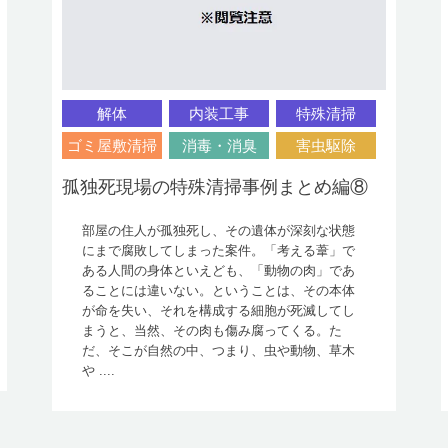
解体
内装工事
特殊清掃
ゴミ屋敷清掃
消毒・消臭
害虫駆除
孤独死現場の特殊清掃事例まとめ編⑧
部屋の住人が孤独死し、その遺体が深刻な状態
にまで腐敗してしまった案件。「考える葦」で
ある人間の身体といえども、「動物の肉」であ
ることには違いない。ということは、その本体
が命を失い、それを構成する細胞が死滅してし
まうと、当然、その肉も傷み腐ってくる。た
だ、そこが自然の中、つまり、虫や動物、草木
や ....