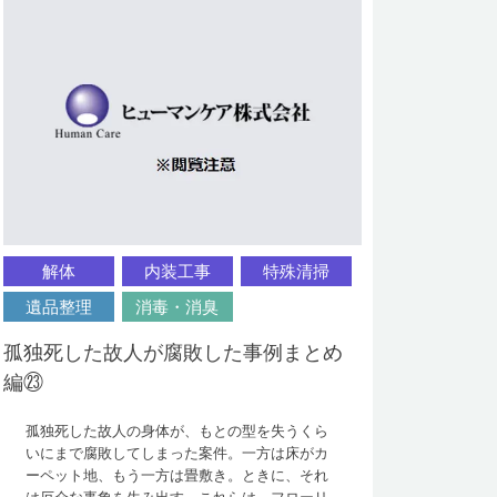
解体
内装工事
特殊清掃
遺品整理
消毒・消臭
孤独死した故人が腐敗した事例まとめ
編㉓
孤独死した故人の身体が、もとの型を失うくら
いにまで腐敗してしまった案件。一方は床がカ
ーペット地、もう一方は畳敷き。ときに、それ