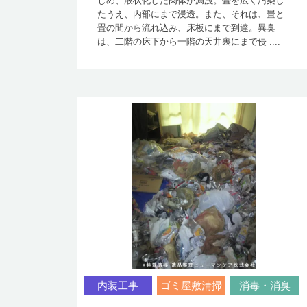
じめ、液状化した肉体が漏洩。畳を広く汚染し
たうえ、内部にまで浸透。また、それは、畳と
畳の間から流れ込み、床板にまで到達。異臭
は、二階の床下から一階の天井裏にまで侵 ....
内装工事
ゴミ屋敷清掃
消毒・消臭