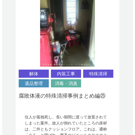
解体
内装工事
特殊清掃
遺品整理
消毒・消臭
腐敗体液の特殊清掃事例まとめ編㉕
住人が孤独死し、長い期間に渡って放置されて
しまった案件。故人が倒れていたところの床材
は、二件ともクッションフロア。これは、通称