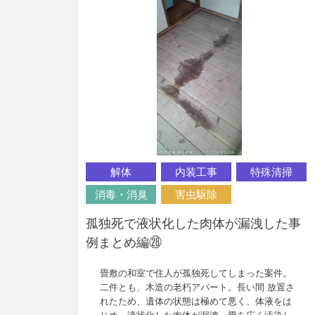
解体
内装工事
特殊清掃
消毒・消臭
害虫駆除
孤独死で液状化した肉体が漏洩した事
例まとめ編㉘
畳敷の和室で住人が孤独死してしまった案件。
二件とも、木造の老朽アパート。長い間 放置さ
れたため、遺体の状態は極めて悪く、体液をは