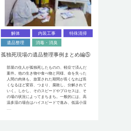
解体
内装工事
特殊清掃
遺品整理
消毒・消臭
孤独死現場の遺品整理事例まとめ編⑤
部屋の住人が孤独死したものの、軽症で済んだ
案件。他の生き物や食べ物と同様、命を失った
人間の肉体も、放置された期間が長くなれば長
くなるほど変容、つまり、腐敗し、分解されて
いく。しかし、そのスピードやプロセスは、そ
の場の状況によってまちまち。一般的には、高
温多湿の場合はハイスピードで進み、低温小湿
....