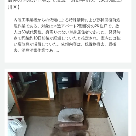
川区】
内装工事業者からの依頼による特殊清掃および原状回復前処
理作業である。対象は木造アパート2階部分の2K住戸で、故
人は60歳代男性、身寄りのない単身居住者であった。発見時
点で死後約10日前後が経過していたと推定され、室内には強
い腐敗臭が滞留していた。依頼内容は、残置物撤去、畳撤
去、消臭消毒作業であ ....