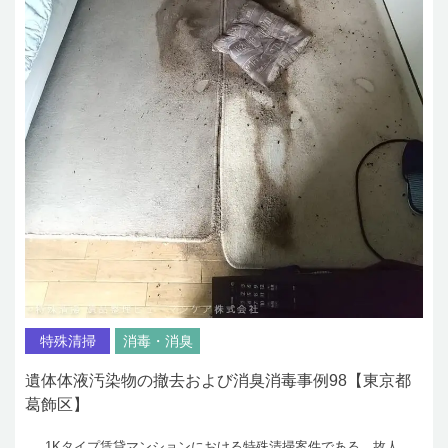
特殊清掃
消毒・消臭
遺体体液汚染物の撤去および消臭消毒事例98【東京都
葛飾区】
1Kタイプ賃貸マンションにおける特殊清掃案件である。故人