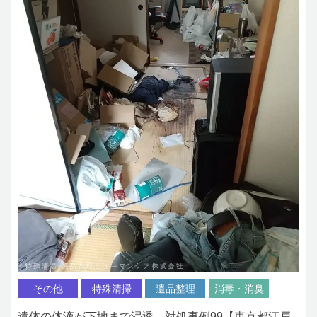
その他
特殊清掃
遺品整理
消毒・消臭
遺体の体液が下地まで浸透 対処事例99【東京都江戸