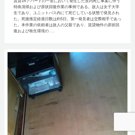
賃貸1Rアパートの一室において発生した室内死亡事案に伴う
特殊清掃および原状回復作業の事例である。故人は女子大学
生であり、ユニットバス内にて死亡している状態で発見され
た。死後推定経過日数は約5日。第一発見者は交際相手であっ
た。本作業の依頼者は故人の父親であり、賃貸物件の原状回
復および衛生環境の ....