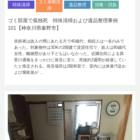
ゴミ屋敷清
特殊清掃
遺品整理
消毒・消臭
掃
ゴミ部屋で孤独死 特殊清掃および遺品整理事例
101【神奈川県秦野市】
依頼者は故人の甥にあたる方で40歳代、相続人は一名のみで
あった。対象物件は3DKの2階建て賃貸住宅で、故人は80歳代
女性、離婚歴があり子どもはいなかった。近隣住民による異
変の通報をきっかけに発見に至り、死後約2週間が経過してい
たと推定される。発見場所は2階和室で、室内には体液汚染お
よび腐敗臭が ....