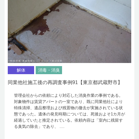
解体
消毒・消臭
同業他社施工後の再調査事例91【東京都武蔵野市】
管理会社からの依頼により対応した消臭作業の事例である。
対象物件は賃貸アパートの一室であり、既に同業他社により
特殊清掃、遺品整理および残置物の撤去が実施されている状
態であった。遺体の発見時期については、死後およそ1カ月が
経過していたと推定されている。依頼内容は「室内に残留す
る臭気の除去」であり、 ....