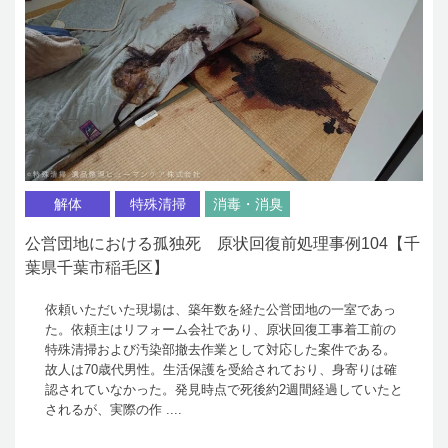
解体
特殊清掃
消毒・消臭
公営団地における孤独死 原状回復前処理事例104【千
葉県千葉市稲毛区】
依頼いただいた現場は、築年数を経た公営団地の一室であっ
た。依頼主はリフォーム会社であり、原状回復工事着工前の
特殊清掃および汚染部撤去作業として対応した案件である。
故人は70歳代男性。生活保護を受給されており、身寄りは確
認されていなかった。発見時点で死後約2週間経過していたと
されるが、実際の作 ....