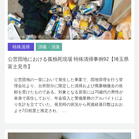
特殊清掃
消毒・消臭
公営団地における孤独死現場 特殊清掃事例92【埼玉県
富士見市】
公営団地の一室において発生した事案で、団地管理を行う管
理会社より、台所部分に限定した清掃および廃棄物撤去の依
頼を受けたものである。対象となる居室には70歳代の男性が
単身で居住しており、年金収入と警備業務のアルバイトによ
り生計を立てていた。発見時の状況から死後経過日数はおお
よそ7日程度と推定され、 ....