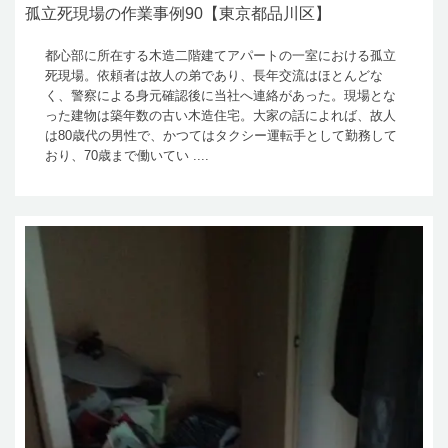
孤立死現場の作業事例90【東京都品川区】
都心部に所在する木造二階建てアパートの一室における孤立
死現場。依頼者は故人の弟であり、長年交流はほとんどな
く、警察による身元確認後に当社へ連絡があった。現場とな
った建物は築年数の古い木造住宅。大家の話によれば、故人
は80歳代の男性で、かつてはタクシー運転手として勤務して
おり、70歳まで働いてい ....