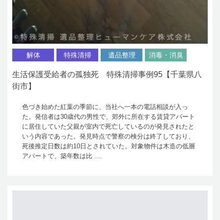
解体
特殊清掃
遺品整理
消毒・消臭
生活保護受給者の孤独死 特殊清掃事例95【千葉県八
街市】
色づき始めた紅葉の季節に、当社へ一本の電話相談が入っ
た。発信者は30歳代の男性で、郊外に所在する賃貸アパート
に居住していた父親が室内で死亡しているのが発見されたと
いう内容であった。発見時点で警察の検分は終了しており、
死後推定日数は約10日とされていた。対象物件は木造の低層
アパートで、築年数は比 ....