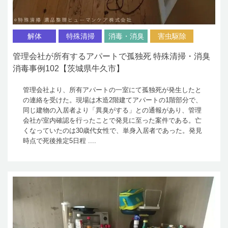
解体
特殊清掃
消毒・消臭
害虫駆除
管理会社が所有するアパートで孤独死 特殊清掃・消臭
消毒事例102【茨城県牛久市】
管理会社より、所有アパートの一室にて孤独死が発生したと
の連絡を受けた。現場は木造2階建てアパートの1階部分で、
同じ建物の入居者より「異臭がする」との通報があり、管理
会社が室内確認を行ったことで発見に至った案件である。亡
くなっていたのは30歳代女性で、単身入居者であった。発見
時点で死後推定5日程 ....