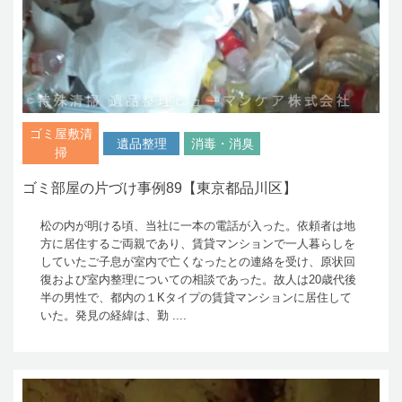
ゴミ屋敷清
遺品整理
消毒・消臭
掃
ゴミ部屋の片づけ事例89【東京都品川区】
松の内が明ける頃、当社に一本の電話が入った。依頼者は地
方に居住するご両親であり、賃貸マンションで一人暮らしを
していたご子息が室内で亡くなったとの連絡を受け、原状回
復および室内整理についての相談であった。故人は20歳代後
半の男性で、都内の１Kタイプの賃貸マンションに居住して
いた。発見の経緯は、勤 ....