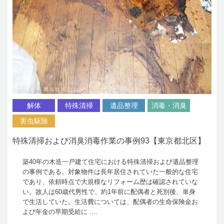
解体
特殊清掃
遺品整理
消毒・消臭
害虫駆除
特殊清掃および消臭消毒作業の事例93【東京都北区】
築40年の木造一戸建て住宅における特殊清掃および遺品整理
の事例である。対象物件は長年居住されていた一般的な住宅
であり、依頼時点で大規模なリフォーム歴は確認されていな
い。故人は60歳代男性で、約1年前に配偶者と死別後、単身
で生活していた。生活費については、配偶者の生命保険金お
よび年金の早期受給に ....