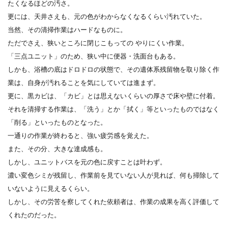
たくなるほどの汚さ。
更には、天井さえも、元の色がわからなくなるくらい汚れていた。
当然、その清掃作業はハードなものに。
ただでさえ、狭いところに閉じこもっての やりにくい作業。
「三点ユニット」のため、狭い中に便器・洗面台もある。
しかも、浴槽の底はドロドロの状態で、その遺体系残留物を取り除く作
業は、自身が汚れることを気にしていては進まず。
更に、黒カビは、「カビ」とは思えないくらいの厚さで床や壁に付着。
それを清掃する作業は、「洗う」とか「拭く」等といったものではなく
「削る」といったものとなった。
一通りの作業が終わると、強い疲労感を覚えた。
また、その分、大きな達成感も。
しかし、ユニットバスを元の色に戻すことは叶わず。
濃い変色シミが残留し、作業前を見ていない人が見れば、何も掃除して
いないように見えるくらい。
しかし、その労苦を察してくれた依頼者は、作業の成果を高く評価して
くれたのだった。