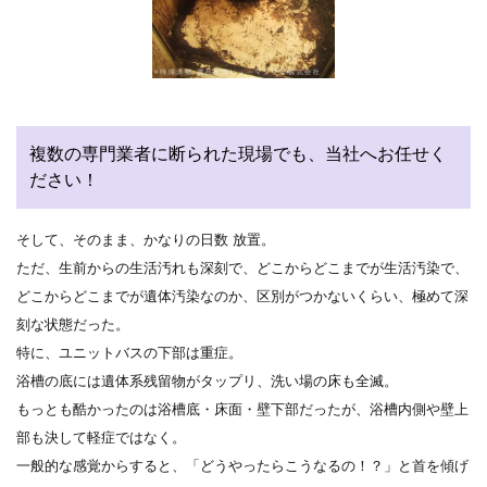
複数の専門業者に断られた現場でも、当社へお任せく
ださい！
そして、そのまま、かなりの日数 放置。
ただ、生前からの生活汚れも深刻で、どこからどこまでが生活汚染で、
どこからどこまでが遺体汚染なのか、区別がつかないくらい、極めて深
刻な状態だった。
特に、ユニットバスの下部は重症。
浴槽の底には遺体系残留物がタップリ、洗い場の床も全滅。
もっとも酷かったのは浴槽底・床面・壁下部だったが、浴槽内側や壁上
部も決して軽症ではなく。
一般的な感覚からすると、「どうやったらこうなるの！？」と首を傾げ