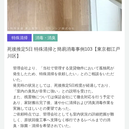
特殊清掃
消毒・消臭
死後推定5日 特殊清掃と簡易消毒事例103【東京都江戸
川区】
管理会社より、「当社で管理する賃貸物件において孤独死が
発生したため、特殊清掃を依頼したい」とのご相談をいただ
いた。
発見時の状況としては、死後推定5日程度が経過しており、
「室内の臭気が非常に強い」との説明を受けた。
また、残置物については保証会社にて撤去対応を行う予定で
あり、家財搬出完了後、速やかに清掃および消臭消毒作業を
実施してほしいとの要望であった。
ご依頼時点では、管理会社としても室内状況の詳細把握が難
しく、原状回復工事へ支障なく移行できるレベルまでの消
臭・除菌・清掃を希望されていた。