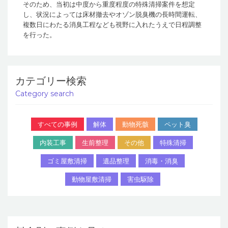
そのため、当初は中度から重度程度の特殊清掃案件を想定
し、状況によっては床材撤去やオゾン脱臭機の長時間運転、
複数日にわたる消臭工程なども視野に入れたうえで日程調整
を行った。
カテゴリー検索
Category search
すべての事例
解体
動物死骸
ペット臭
内装工事
生前整理
その他
特殊清掃
ゴミ屋敷清掃
遺品整理
消毒・消臭
動物屋敷清掃
害虫駆除