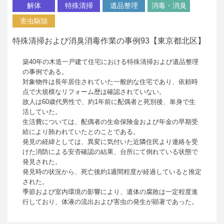
解体
特殊清掃
遺品整理
消毒・消臭
害虫駆除
特殊清掃および消臭消毒作業の事例93【東京都北区】
築40年の木造一戸建て住宅における特殊清掃および遺品整理
の事例である。
対象物件は長年居住されていた一般的な住宅であり、依頼時
点で大規模なリフォーム歴は確認されていない。
故人は60歳代男性で、約1年前に配偶者と死別後、単身で生
活していた。
生活費については、配偶者の生命保険金および年金の早期受
給により賄われていたとのことである。
発見の経緯としては、異変に気付いた近隣住民より連絡を受
けた消防による安否確認の結果、台所にて倒れている状態で
発見された。
発見時の状況から、死亡後約1週間程度が経過していると推定
された。
季節および室内環境の影響により、遺体の腐敗は一定程度進
行しており、体液の流出および害虫の発生が顕著であった。