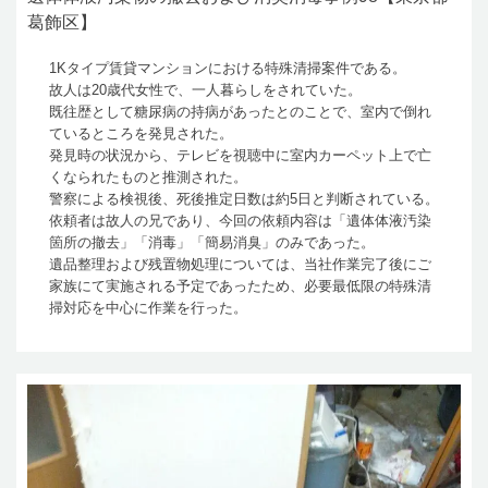
葛飾区】
1Kタイプ賃貸マンションにおける特殊清掃案件である。
故人は20歳代女性で、一人暮らしをされていた。
既往歴として糖尿病の持病があったとのことで、室内で倒れ
ているところを発見された。
発見時の状況から、テレビを視聴中に室内カーペット上で亡
くなられたものと推測された。
警察による検視後、死後推定日数は約5日と判断されている。
依頼者は故人の兄であり、今回の依頼内容は「遺体体液汚染
箇所の撤去」「消毒」「簡易消臭」のみであった。
遺品整理および残置物処理については、当社作業完了後にご
家族にて実施される予定であったため、必要最低限の特殊清
掃対応を中心に作業を行った。