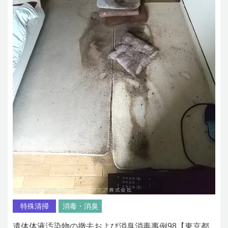
特殊清掃
消毒・消臭
遺体体液汚染物の撤去および消臭消毒事例98【東京都