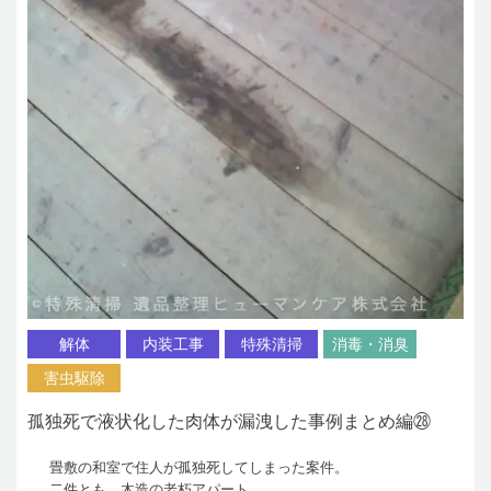
解体
内装工事
特殊清掃
消毒・消臭
害虫駆除
孤独死で液状化した肉体が漏洩した事例まとめ編㉘
畳敷の和室で住人が孤独死してしまった案件。
二件とも、木造の老朽アパート。