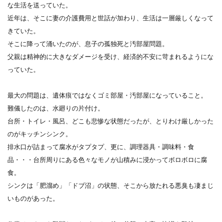
な生活を送っていた。
近年は、そこに妻の介護費用と世話が加わり、生活は一層厳しくなって
きていた。
そこに降って涌いたのが、息子の孤独死と汚部屋問題。
父親は精神的に大きなダメージを受け、経済的不安に苛まれるようにな
っていた。
最大の問題は、遺体痕ではなくゴミ部屋・汚部屋になっていること。
難儀したのは、水廻りの片付け。
台所・トイレ・風呂、どこも悲惨な状態だったが、とりわけ厳しかった
のがキッチンシンク。
排水口が詰まって腐水がタプタプ、更に、調理器具・調味料・食
品・・・台所周りにある色々なモノが山積みに浸かってボロボロに腐
食。
シンクは「肥溜め」「ドブ沼」の状態、そこから放たれる悪臭も凄まじ
いものがあった。