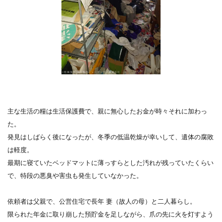
主な生活の糧は生活保護費で、親に無心したお金が時々それに加わっ
た。
発見はしばらく後になったが、冬季の低温乾燥が幸いして、遺体の腐敗
は軽度。
最期に寝ていたベッドマットに薄っすらとした汚れが残っていたくらい
で、特段の悪臭や害虫も発生していなかった。
依頼者は父親で、公営住宅で長年 妻（故人の母）と二人暮らし。
限られた年金に取り崩した預貯金を足しながら、爪の先に火を灯すよう