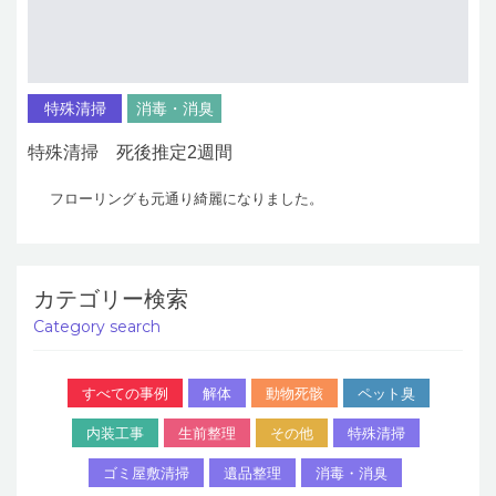
特殊清掃
消毒・消臭
特殊清掃 死後推定2週間
フローリングも元通り綺麗になりました。
カテゴリー検索
Category search
すべての事例
解体
動物死骸
ペット臭
内装工事
生前整理
その他
特殊清掃
ゴミ屋敷清掃
遺品整理
消毒・消臭