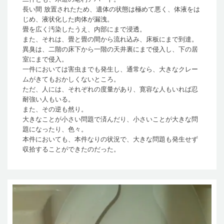
長い間 放置されたため、遺体の状態は極めて悪く、体液をは
じめ、液状化した肉体が漏洩。
畳を広く汚染したうえ、内部にまで浸透。
また、それは、畳と畳の間から流れ込み、床板にまで到達。
異臭は、二階の床下から一階の天井裏にまで侵入し、下の居
室にまで侵入。
一件においては害虫までも発生し、通常なら、大きなクレー
ムがきてもおかしくないところ。
ただ、人には、それぞれの度量があり、寛容な人もいれば忍
耐強い人もいる。
また、その逆も然り。
大きなことが小さい問題で済んだり、小さいことが大きな問
題になったり、色々。
本件においても、本件なりの状況で、大きな問題も発生せず
収拾することができたのだった。