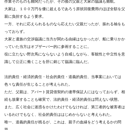
作業そのものも難関だったが、その後の父親と大家の協議も難航。
大家は、１００万円を優に超えるであろう原状回復費用のほぼ全額を父
親に負担するよう要求。
一方、それに応えられるものなら応えたい父親だったが、振れる袖をも
っておらず。
大家と遺族の交渉協議に当方が関わる由縁はなかったが、船に乗りかか
っていた当方はオブザーバー的に参画することに。
役に立たない野次馬にならないよう自戒しながら、客観性と中立性を意
識して公正に働くことを肝に銘じて協議に臨んだ。
法的責任・経済的責任・社会的責任・道義的責任、当事案においては
色々な責任が生じることが考えられた。
ただ、父親は、アパート賃貸借契約の連帯保証人にはなっておらず、相
続も放棄することも確実で、法的責任・経済的責任は問えない状態。
また、広く社会に迷惑をかけたわけでもなければ、第三者的な被害者は
いるわけでもなく、社会的責任ははじめからないと考えられた。
唯一、道義的責任が残るが、これは、親子の血縁をどう考えるかの問
題。