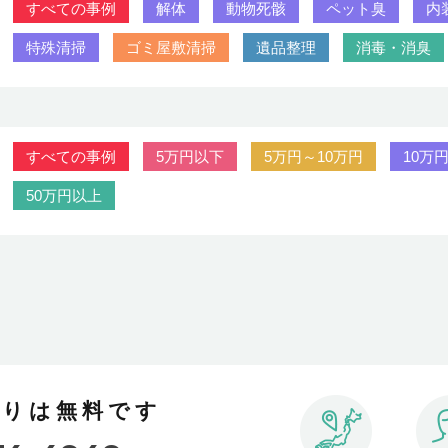
すべての事例
解体
動物死骸
ペット臭
内
特殊清掃
ゴミ屋敷清掃
遺品整理
消毒・消臭
すべての事例
5万円以下
5万円～10万円
10万
50万円以上
積りは無料です