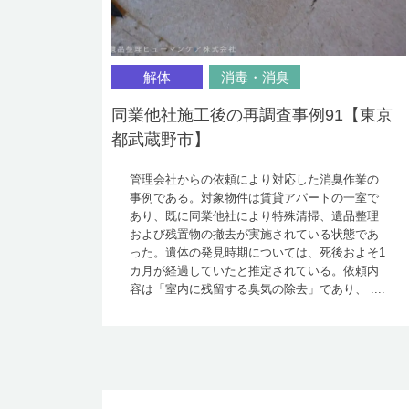
解体
消毒・消臭
同業他社施工後の再調査事例91【東京
都武蔵野市】
管理会社からの依頼により対応した消臭作業の
事例である。対象物件は賃貸アパートの一室で
あり、既に同業他社により特殊清掃、遺品整理
および残置物の撤去が実施されている状態であ
った。遺体の発見時期については、死後およそ1
カ月が経過していたと推定されている。依頼内
容は「室内に残留する臭気の除去」であり、 ....