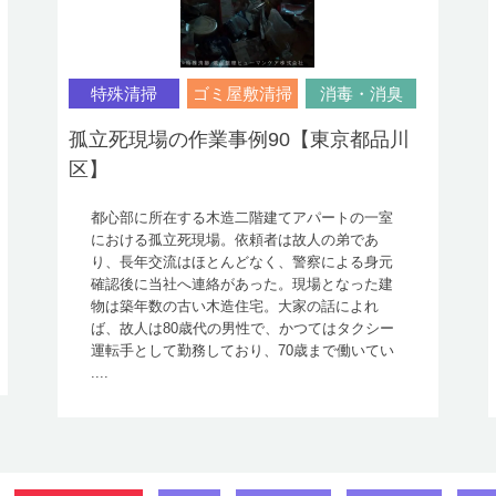
特殊清掃
ゴミ屋敷清掃
消毒・消臭
孤立死現場の作業事例90【東京都品川
区】
都心部に所在する木造二階建てアパートの一室
における孤立死現場。依頼者は故人の弟であ
り、長年交流はほとんどなく、警察による身元
確認後に当社へ連絡があった。現場となった建
物は築年数の古い木造住宅。大家の話によれ
ば、故人は80歳代の男性で、かつてはタクシー
運転手として勤務しており、70歳まで働いてい
....