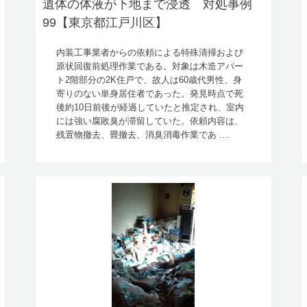
遺体の体液が下地まで浸透 対処事例
99【東京都江戸川区】
内装工事業者からの依頼による特殊清掃および
原状回復前処理作業である。対象は木造アパー
ト2階部分の2K住戸で、故人は60歳代男性、身
寄りのない単身居住者であった。発見時点で死
後約10日前後が経過していたと推定され、室内
には強い腐敗臭が滞留していた。依頼内容は、
残置物撤去、畳撤去、消臭消毒作業であ ....