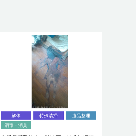
解体
特殊清掃
遺品整理
消毒・消臭