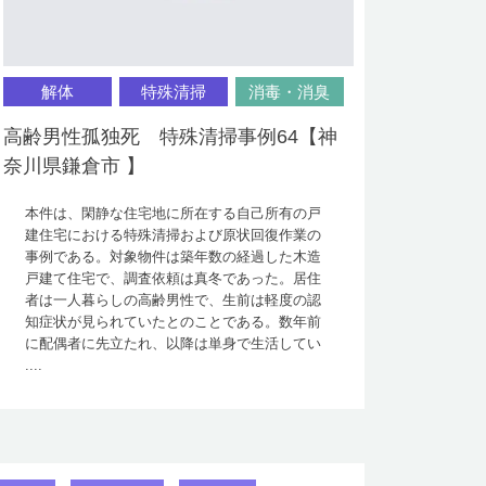
解体
特殊清掃
消毒・消臭
高齢男性孤独死 特殊清掃事例64【神
奈川県鎌倉市 】
本件は、閑静な住宅地に所在する自己所有の戸
建住宅における特殊清掃および原状回復作業の
事例である。対象物件は築年数の経過した木造
戸建て住宅で、調査依頼は真冬であった。居住
者は一人暮らしの高齢男性で、生前は軽度の認
知症状が見られていたとのことである。数年前
に配偶者に先立たれ、以降は単身で生活してい
....