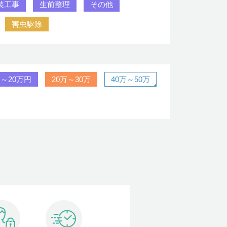
装工事
生前整理
その他
害虫駆除
円～20万円
20万～30万
40万～50万