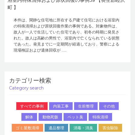
浴室内特殊清掃および原状回復の事例59 【長生郡睦沢
町 】
本件は、閑静な住宅地に所在する戸建て住宅における浴室内
の特殊清掃および原状回復作業の事例である。対象物件は、
故人が一人で生活していた住宅であり、初冬の時期に発見さ
れた。故人は高齢の男性で、浴室内で亡くなられている状態
であった。発見までに一定期間が経過しており、警察による
現場検証および遺体回収が ....
カテゴリー検索
Category search
すべての事例
内装工事
生前整理
その他
解体
動物死骸
ペット臭
特殊清掃
ゴミ屋敷清掃
遺品整理
消毒・消臭
害虫駆除