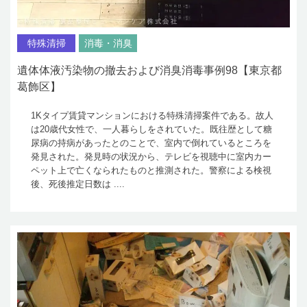
特殊清掃
消毒・消臭
遺体体液汚染物の撤去および消臭消毒事例98【東京都
葛飾区】
1Kタイプ賃貸マンションにおける特殊清掃案件である。故人
は20歳代女性で、一人暮らしをされていた。既往歴として糖
尿病の持病があったとのことで、室内で倒れているところを
発見された。発見時の状況から、テレビを視聴中に室内カー
ペット上で亡くなられたものと推測された。警察による検視
後、死後推定日数は ....