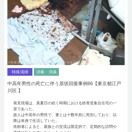
特殊清掃
消毒・消臭
中高年男性の死亡に伴う原状回復事例66【東京都江戸
川区 】
発見現場は、真夏日の続く時期における鉄骨造集合住宅の一
室であった。
故人は中高年の男性で、妻とは十数年前に死別しており、以
降は単身で生活していた。
依頼者によると、親族との交流は限定的で、定期的な訪問や