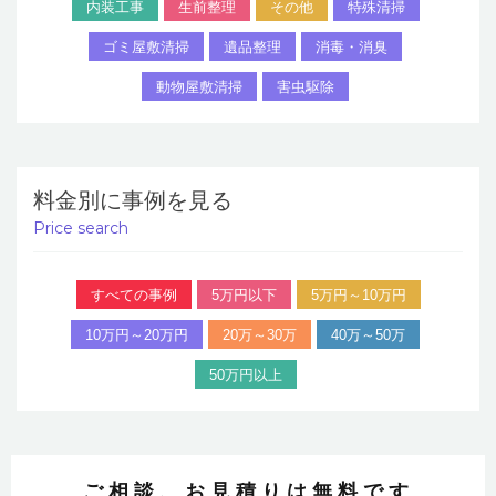
内装工事
生前整理
その他
特殊清掃
ゴミ屋敷清掃
遺品整理
消毒・消臭
動物屋敷清掃
害虫駆除
料金別に事例を見る
Price search
すべての事例
5万円以下
5万円～10万円
10万円～20万円
20万～30万
40万～50万
50万円以上
ご相談、お見積りは無料です