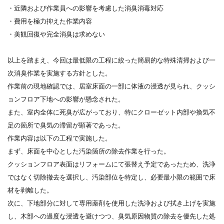
・近隣および作業員への影響を考慮した消臭消毒対応
・費用を極力抑えた作業内容
・美観回復や完全消臭は求めない
以上を踏まえ、今回は最低限の工程に絞った簡易的な特殊清掃および一
次消臭作業を実施する方針とした。
作業前の現地確認では、居室床面の一部に体液の浸透が見られ、クッシ
ョンフロア下地への影響が懸念された。
また、室内全体に死臭が広がっており、特にクローゼット内部や換気不
足の箇所で臭気の滞留が顕著であった。
作業内容は以下の工程で実施した。
まず、床面を中心とした汚染箇所の除去作業を行った。
クッションフロア表面はリフォームにて張替え予定であったため、洗浄
ではなく切除撤去を選択し、汚染部位を特定し、必要最小限の範囲で床
材を剥離した。
次に、下地部分に対して専用薬剤を使用した洗浄および拭き上げを実施
し、木部への過度な浸透を避けつつ、臭気原因物質の除去を優先した処