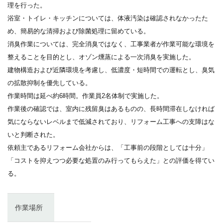
理を行った。
浴室・トイレ・キッチンについては、体液汚染は確認されなかったた
め、簡易的な清掃および除菌処理に留めている。
消臭作業については、完全消臭ではなく、工事業者が作業可能な環境を
整えることを目的とし、オゾン燻蒸による一次消臭を実施した。
建物構造および近隣環境を考慮し、低濃度・短時間での運転とし、臭気
の拡散抑制を優先している。
作業時間は延べ約6時間。作業員2名体制で実施した。
作業後の確認では、室内に残留臭はあるものの、長時間滞在しなければ
気にならないレベルまで低減されており、リフォーム工事への支障はな
いと判断された。
依頼主であるリフォーム会社からは、「工事前の段階としては十分」
「コストを抑えつつ必要な処置のみ行ってもらえた」との評価を得てい
る。
作業場所