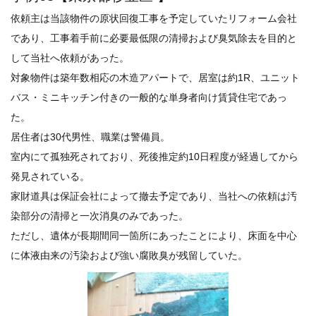
依頼主は当該物件の原状回復工事を予定していたリフォーム会社
であり、工事着手前に必要最低限の清掃および臭気除去を目的と
して当社へ依頼があった。
対象物件は築年数相応の木造アパートで、居室は約1R、ユニット
バス・ミニキッチン付きの一般的な単身者向け賃貸住宅であっ
た。
居住者は30代男性、職業は警備員。
室内にて孤独死されており、死後推定約10日程度が経過してから
発見されている。
家財道具は保証会社によって撤去予定であり、当社への依頼は汚
染部分の清掃と一次消臭のみであった。
ただし、遺体が長期間同一箇所にあったことにより、床面を中心
に体液由来の汚染および強い腐敗臭が残留していた。