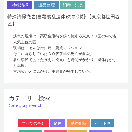
特殊清掃
遺品整理
消毒・消臭
特殊清掃撤去(自殺腐乱遺体)の事例㊶ 【東京都世田谷
区】
訪れた現場は、高級住宅街を多く擁する東京２３区の中でも
人気上位の区。
現場は、そんな街に建つ賃貸マンション。
そこに暮らしていた３０代前半の男性が自殺。
暑い季節であったうえに発見にも時間がかかり、遺体はかな
り腐敗。
重汚染が床に広がり、重異臭が発生していた。
カテゴリー検索
Category search
すべての事例
解体
動物死骸
ペット臭