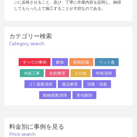
ンに反映させること、及び、丁寧に作業内容を説明し、納得
してもらった上で施工することが大切なのである。
カテゴリー検索
Category search
すべての事例
解体
動物死骸
ペット臭
内装工事
生前整理
その他
特殊清掃
ゴミ屋敷清掃
遺品整理
消毒・消臭
動物屋敷清掃
害虫駆除
料金別に事例を見る
Price search