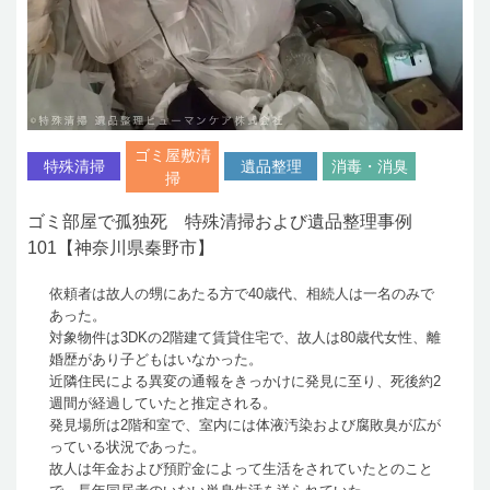
ゴミ屋敷清
特殊清掃
遺品整理
消毒・消臭
掃
ゴミ部屋で孤独死 特殊清掃および遺品整理事例
101【神奈川県秦野市】
依頼者は故人の甥にあたる方で40歳代、相続人は一名のみで
あった。
対象物件は3DKの2階建て賃貸住宅で、故人は80歳代女性、離
婚歴があり子どもはいなかった。
近隣住民による異変の通報をきっかけに発見に至り、死後約2
週間が経過していたと推定される。
発見場所は2階和室で、室内には体液汚染および腐敗臭が広が
っている状況であった。
故人は年金および預貯金によって生活をされていたとのこと