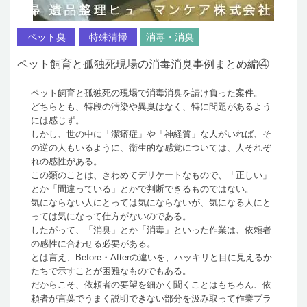
ペット臭
特殊清掃
消毒・消臭
ペット飼育と孤独死現場の消毒消臭事例まとめ編④
ペット飼育と孤独死の現場で消毒消臭を請け負った案件。
どちらとも、特段の汚染や異臭はなく、特に問題があるよう
には感じず。
しかし、世の中に「潔癖症」や「神経質」な人がいれば、そ
の逆の人もいるように、衛生的な感覚については、人それぞ
れの感性がある。
この類のことは、きわめてデリケートなもので、「正しい」
とか「間違っている」とかで判断できるものではない。
気にならない人にとっては気にならないが、気になる人にと
っては気になって仕方がないのである。
したがって、「消臭」とか「消毒」といった作業は、依頼者
の感性に合わせる必要がある。
とは言え、Before・Afterの違いを、ハッキリと目に見えるか
たちで示すことが困難なものでもある。
だからこそ、依頼者の要望を細かく聞くことはもちろん、依
頼者が言葉でうまく説明できない部分を汲み取って作業プラ