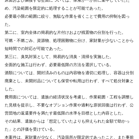
床面および隣接する壁面については、体液が一か所に集中していたた
め、汚染範囲を限定的に処理することが可能であった。
必要最小限の範囲に絞り、無駄な作業を省くことで費用の抑制を図っ
た。
第二に、室内全体の簡易的な片付けおよび残置物の分別を行った。
可燃・不燃ごみ、資源物、処理困難物に分け、家財量が少ないことから
短時間での対応が可能であった。
第三に、臭気対策として、簡易的な消臭・清掃を実施した。
全面的な施工は行わず、必要最低限の方法を選択している。
酒類については、開封済みのものは内容物を適切に処理し、容器は分別
廃棄とし、未開封品についても保管や転用は行わず、すべて処分対象と
した。
費用面については、遺族の経済状況を考慮し、作業範囲・工程を調整し
た見積を提示し、不要なオプション作業や過剰な原状回復は行わず、公
営団地の返還要件を満たす最低限の水準を目標とした内容とした。
その結果、遺族からは「想定していたよりも抑えられた金額で助かっ
た」との評価を受けている。
本案件は、家財量が少なく、汚染箇所が限定的であったこと、また事前