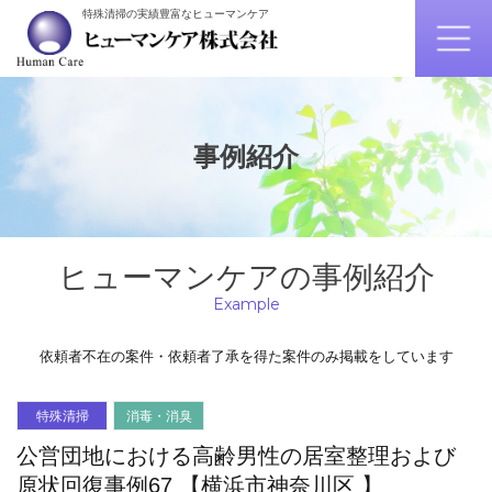
特殊清掃の実績豊富なヒューマンケア
事例紹介
ヒューマンケアの事例紹介
Example
依頼者不在の案件・依頼者了承を得た案件のみ掲載をしています
特殊清掃
消毒・消臭
公営団地における高齢男性の居室整理および
原状回復事例67 【横浜市神奈川区 】