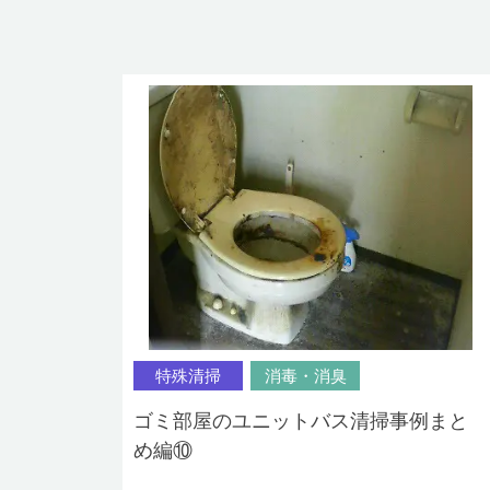
特殊清掃
消毒・消臭
ゴミ部屋のユニットバス清掃事例まと
め編⑩