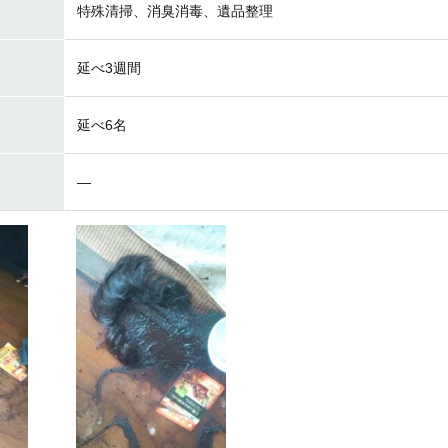
特殊清掃、消臭消毒、遺品整理
延べ3週間
延べ6名
―