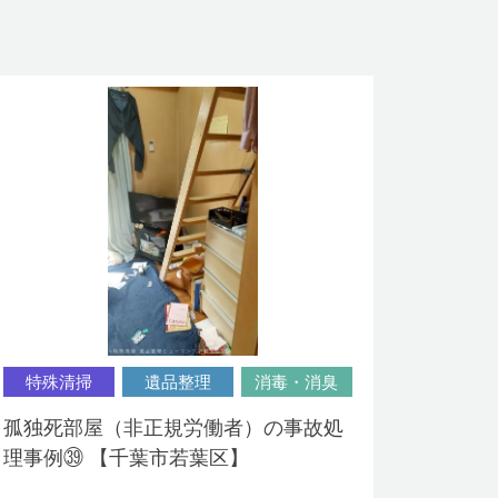
特殊清掃
遺品整理
消毒・消臭
孤独死部屋（非正規労働者）の事故処
理事例㊴ 【千葉市若葉区】