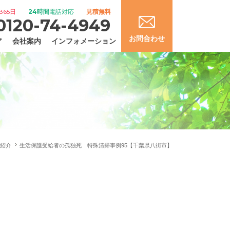
365日
24時間
電話対応
見積無料
0120-74-4949
お問合わせ
ア
会社案内
インフォメーション
紹介
生活保護受給者の孤独死 特殊清掃事例95【千葉県八街市】