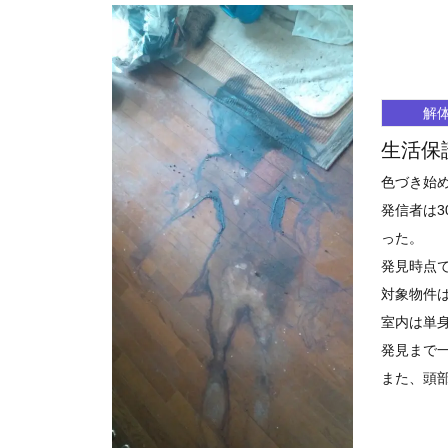
解
生活保
色づき始
発信者は
った。
発見時点
対象物件
室内は単
発見まで
また、頭