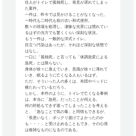
住人がトイレで孤独死し、発見が遅れてしまっ
た案件。
一件は、昨今では見かけることがなくなった、
一時代も二時代も前の古い和式便所。
数々の現場を処理し、凄惨な光景には慣れてい
るはずの当方でも驚くくらい深刻な状況。
もう一件は、一般的な洋式トイレ。
目立つ汚染はあったが、それほど深刻な状態で
はなし。
一口に「孤独死」と言っても「体調急変による
急死」とは限らない。
身体が徐々に衰えていき、意識が徐々に薄れて
いき、眠るように亡くなる人もいるはず。
ただ、そういった人の多くは、布団やベッドに
横たわっているだろう。
しかし、本件のように、トイレで亡くなる事例
は、本当に「急死」だったことが伺える。
何の対処もできず逝ってしまったことを考える
と、「急なことで気の毒」と同情もできるが、
「長患いなく、ポックリ逝けてよかったのか
も・・・」と受け止めることもでき、その心境
は複雑なものになるのである。