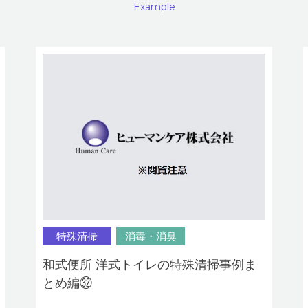
Example
特殊清掃
消毒・消臭
和式便所 洋式トイレの特殊清掃事例ま
とめ編㉜