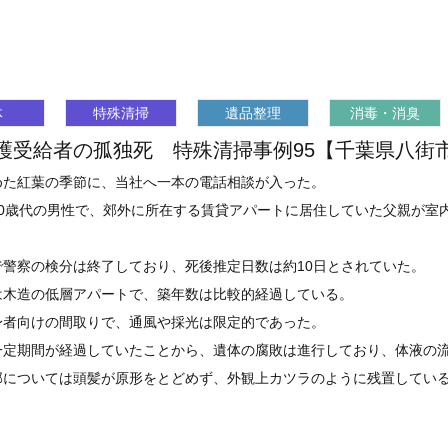
体
特殊清掃
遺品整理
消毒・消臭
護受給者の孤独死 特殊清掃事例95【千葉県八街
めた紅葉の季節に、当社へ一本の電話相談が入った。
30歳代の男性で、郊外に所在する賃貸アパートに居住していた父親が室
で警察の検分は終了しており、死後推定日数は約10日とされていた。
は木造の低層アパートで、築年数は比較的経過している。
身者向けの間取りで、通風や採光は限定的であった。
一定期間が経過していたことから、遺体の腐敗は進行しており、体液の
部については頭髪が原形をとどめず、外観上カツラのように残置してい