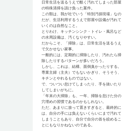
日常生活を送るうえで酷く汚れてしまった部屋
の特殊清掃を請け負った案件。
この類は、我が社でいう「特別汚損現場」なの
だが、生活利用するうえで部屋や設備が汚れて
いくのは自然なこと。
とりわけ、キッチンシンク・トイレ・風呂など
の水周設備は、汚くなりやすい。
だからこそ、「掃除」は、日常生活を送るうえ
で欠かせない家事。
一般的には、定期的に掃除したり、汚れたら掃
除したりするパターンが多いだろう。
しかし、これは、結構、面倒臭かったりする。
専業主婦（主夫）でもないかぎり、そうそう、
キチンとやれるものではない。
で、ついつい怠けてしまったり、手を抜いたり
してしまいがちに。
「年末の大掃除」も、一年、掃除を怠けた分の
穴埋めの習慣であるのかもしれない。
ただ、あまりに放って置きすぎると、最終的に
は、自分の手には負えないくらいにまで汚れて
しまうこともあり、自分で自分の首を絞めるこ
とにもなりかねないのである。