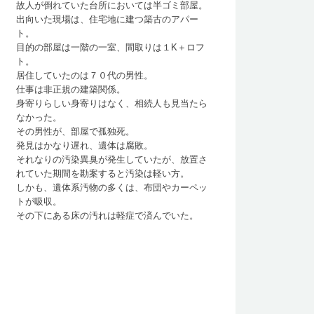
故人が倒れていた台所においては半ゴミ部屋。
出向いた現場は、住宅地に建つ築古のアパー
ト。
目的の部屋は一階の一室、間取りは１K＋ロフ
ト。
居住していたのは７０代の男性。
仕事は非正規の建築関係。
身寄りらしい身寄りはなく、相続人も見当たら
なかった。
その男性が、部屋で孤独死。
発見はかなり遅れ、遺体は腐敗。
それなりの汚染異臭が発生していたが、放置さ
れていた期間を勘案すると汚染は軽い方。
しかも、遺体系汚物の多くは、布団やカーペッ
トが吸収。
その下にある床の汚れは軽症で済んでいた。