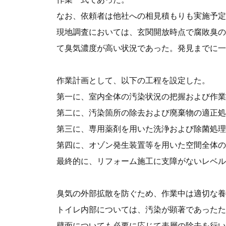
なお、依頼者は他社への相見積もりも実施予定
現地調査においては、玄関開放時点で腐敗臭の
て臭気濃度が高い状況であった。発見までに一
作業計画として、以下の工程を設定した。
第一に、室内全体の汚染状況の把握および作業
第二に、汚染箇所の除去および廃棄物の適正処
第三に、専用薬剤を用いた洗浄および除菌処理
第四に、オゾン発生装置等を用いた空間全体の
最終的に、リフォーム施工に支障がないレベル
臭気の外部拡散を防ぐため、作業中は適切な養
トイレ内部については、汚染が顕著であったた
壁面についても必要に応じて表層の除去を行い