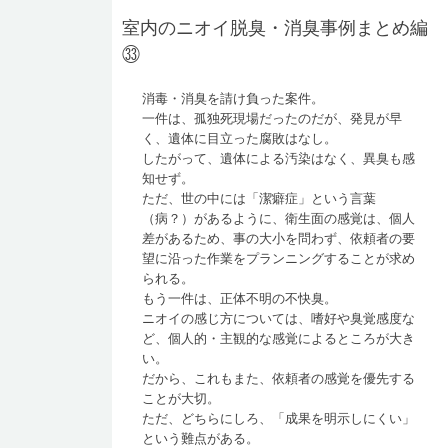
室内のニオイ脱臭・消臭事例まとめ編
㉝
消毒・消臭を請け負った案件。
一件は、孤独死現場だったのだが、発見が早
く、遺体に目立った腐敗はなし。
したがって、遺体による汚染はなく、異臭も感
知せず。
ただ、世の中には「潔癖症」という言葉
（病？）があるように、衛生面の感覚は、個人
差があるため、事の大小を問わず、依頼者の要
望に沿った作業をプランニングすることが求め
られる。
もう一件は、正体不明の不快臭。
ニオイの感じ方については、嗜好や臭覚感度な
ど、個人的・主観的な感覚によるところが大き
い。
だから、これもまた、依頼者の感覚を優先する
ことが大切。
ただ、どちらにしろ、「成果を明示しにくい」
という難点がある。