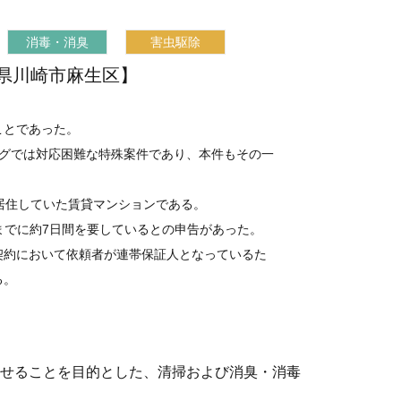
消毒・消臭
害虫駆除
県川崎市麻生区】
。
ことであった。
ングでは対応困難な特殊案件であり、本件もその一
居住していた賃貸マンションである。
までに約7日間を要しているとの申告があった。
契約において依頼者が連帯保証人となっているた
る。
せることを目的とした、清掃および消臭・消毒