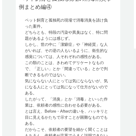
例まとめ編④
ペット飼育と孤独死の現場で消毒消臭を請け負
った案件。
どちらとも、特段の汚染や異臭はなく、特に問
題があるようには感じず。
しかし、世の中に「潔癖症」や「神経質」な人
がいれば、その逆の人もいるように、衛生的な
感覚については、人それぞれの感性がある。
この類のことは、きわめてデリケートなもの
で、「正しい」とか「間違っている」とかで判
断できるものではない。
気にならない人にとっては気にならないが、気
になる人にとっては気になって仕方がないので
ある。
したがって、「消臭」とか「消毒」といった作
業は、依頼者の感性に合わせる必要がある。
とは言え、Before・Afterの違いを、ハッキリと
目に見えるかたちで示すことが困難なものでも
ある。
だからこそ、依頼者の要望を細かく聞くことは
もちろん、依頼者が言葉でうまく説明できない