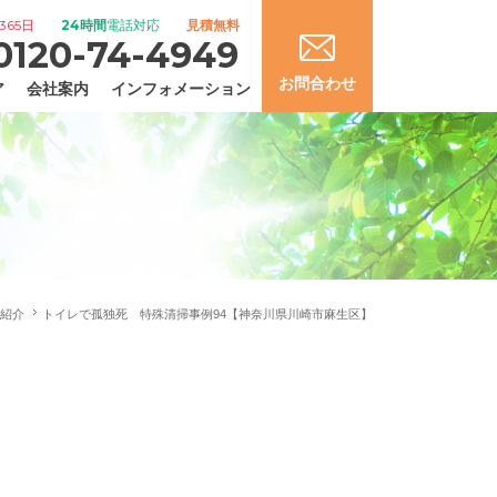
365日
24時間
電話対応
見積無料
0120-74-4949
お問合わせ
ア
会社案内
インフォメーション
紹介
トイレで孤独死 特殊清掃事例94【神奈川県川崎市麻生区】