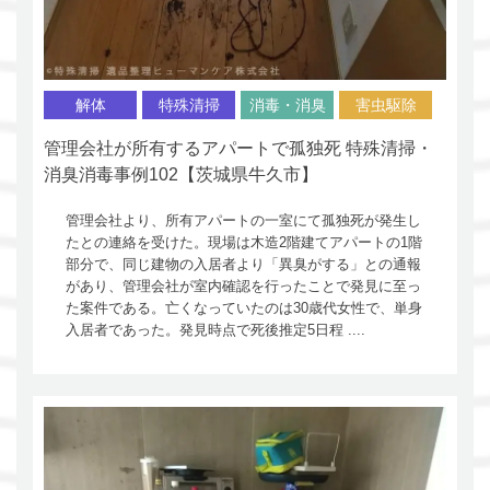
解体
特殊清掃
消毒・消臭
害虫駆除
管理会社が所有するアパートで孤独死 特殊清掃・
消臭消毒事例102【茨城県牛久市】
管理会社より、所有アパートの一室にて孤独死が発生し
たとの連絡を受けた。現場は木造2階建てアパートの1階
部分で、同じ建物の入居者より「異臭がする」との通報
があり、管理会社が室内確認を行ったことで発見に至っ
た案件である。亡くなっていたのは30歳代女性で、単身
入居者であった。発見時点で死後推定5日程 ....