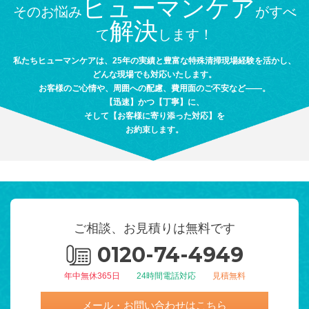
ヒューマンケア
そのお悩み
がすべ
解決
て
します！
私たちヒューマンケアは、25年の実績と豊富な特殊清掃現場経験を活かし、
どんな現場でも対応いたします。
お客様のご心情や、周囲への配慮、費用面のご不安など――。
【迅速】かつ【丁寧】に、
そして【お客様に寄り添った対応】を
お約束します。
ご相談、お見積りは無料です
0120-74-4949
年中無休365日
24時間電話対応
見積無料
メール・お問い合わせはこちら