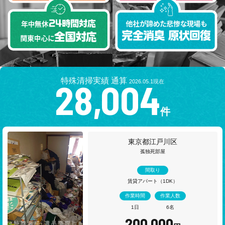
特殊清掃実績 通算
28,004
2026.05.1現在
件
東京都大田区
生前整理
間取り
老朽一戸建
作業時間
作業人数
1日
2名
95,000