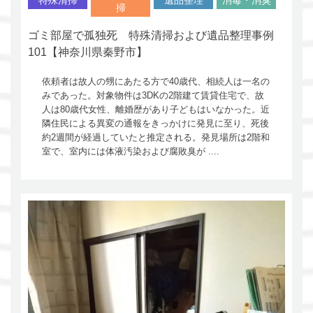
特殊清掃
遺品整理
消毒・消臭
掃
ゴミ部屋で孤独死 特殊清掃および遺品整理事例
101【神奈川県秦野市】
依頼者は故人の甥にあたる方で40歳代、相続人は一名の
みであった。対象物件は3DKの2階建て賃貸住宅で、故
人は80歳代女性、離婚歴があり子どもはいなかった。近
隣住民による異変の通報をきっかけに発見に至り、死後
約2週間が経過していたと推定される。発見場所は2階和
室で、室内には体液汚染および腐敗臭が ....