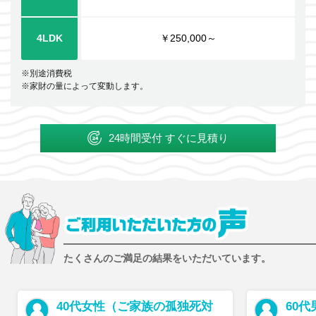
4LDK
￥250,000～
※別途消費税
※家財の量によって変動します。
24時間受付 すぐに見積り
たくさんのご満足の結果をいただいています。
40代女性（ご家族の孤独死対
60