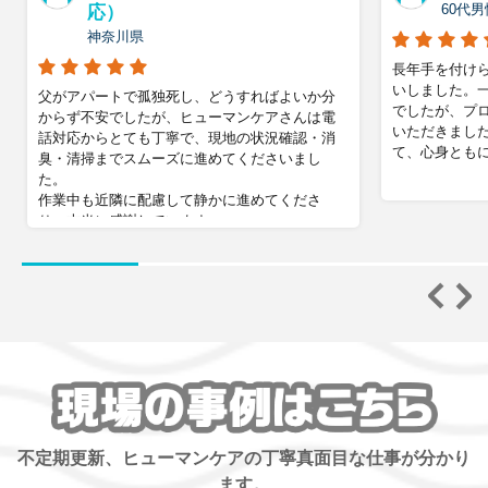
60代
応）
神奈川県
長年手を付け
いしました。
父がアパートで孤独死し、どうすればよいか分
でしたが、プ
からず不安でしたが、ヒューマンケアさんは電
いただきまし
話対応からとても丁寧で、現地の状況確認・消
て、心身とも
臭・清掃までスムーズに進めてくださいまし
た。
作業中も近隣に配慮して静かに進めてくださ
り、本当に感謝しています。
不定期更新、ヒューマンケアの丁寧真面目な仕事が分かり
ます。