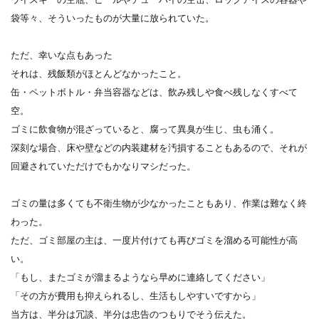
袋等々、そういったものが大量に放られていた。
ただ、幸いな点もあった
それは、残飯類がほとんどなかったこと。
缶・ペットボトル・弁当容器などは、飲み残しや食べ残しなくすべて
空。
ゴミに飲食物が混ざっていると、腐って異臭が生じ、虫も涌く。
深刻な場合、床や壁などの内装建材を汚損することもあるので、それが
回避されていただけでもかなりマシだった。
ゴミの量は多くても不衛生物が少なかったこともあり、作業は難なく終
わった。
ただ、ゴミ部屋の主は、一度片付けても再びゴミを溜める可能性が高
い。
「もし、またゴミが溜まるようなら早めに連絡してください」
「その方が費用も抑えられるし、生活もしやすいですから」
当方は、半分は冗談、半分は忠告のつもりでそう伝えた。