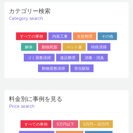
カテゴリー検索
Category search
すべての事例
内装工事
生前整理
その他
解体
動物死骸
ペット臭
特殊清掃
ゴミ屋敷清掃
遺品整理
消毒・消臭
動物屋敷清掃
害虫駆除
料金別に事例を見る
Price search
すべての事例
5万円以下
5万円～10万円