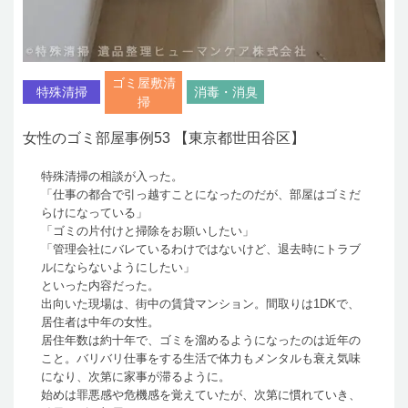
ゴミ屋敷清
特殊清掃
消毒・消臭
掃
女性のゴミ部屋事例53 【東京都世田谷区】
特殊清掃の相談が入った。
「仕事の都合で引っ越すことになったのだが、部屋はゴミだ
らけになっている」
「ゴミの片付けと掃除をお願いしたい」
「管理会社にバレているわけではないけど、退去時にトラブ
ルにならないようにしたい」
といった内容だった。
出向いた現場は、街中の賃貸マンション。間取りは1DKで、
居住者は中年の女性。
居住年数は約十年で、ゴミを溜めるようになったのは近年の
こと。バリバリ仕事をする生活で体力もメンタルも衰え気味
になり、次第に家事が滞るように。
始めは罪悪感や危機感を覚えていたが、次第に慣れていき、