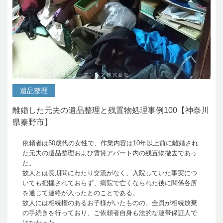
遺品整理
離婚した元夫の遺品整理と残置物処理事例100【神奈川
県秦野市】
依頼者は50歳代の女性で、作業内容は10年以上前に離婚され
た元夫の遺品整理および賃貸アパート内の残置物撤去であっ
た。
故人とは長期間にわたり交流がなく、入院していた事実につ
いても把握されておらず、病院で亡くなられた後に関係各所
を通じて連絡が入ったとのことである。
故人には相続権のあるお子様がいたものの、全員が相続放棄
の手続きを行っており、ご依頼者自身も法的な連帯保証人で
はなかった。