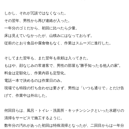
しかし、それが冗談ではなくなった。
その翌年、男性から再び連絡が入った。
一年分のゴミだから、初回に比べたら少量。
床は見えていなかったが、山積みにはなっておらず。
従前のとおり食品や腐食物もなく、作業はスムーズに進行した。
そしてまた翌年も、また翌年も依頼は入ってきた。
もはや、顔なじみの常連客で、男性の部屋も“勝手知ったる他人の家”。
料金は定額化し、作業内容も定型化。
電話一本で決めるのは作業日のみ。
現場でも特段の打ち合わせは要さず、男性は「いつも通りで」とだけ告
げて、作業中は外出した。
何回目らは、風呂・トイレ・洗面所・キッチンシンクといった水廻りの
清掃をサービスで施工するように。
数年分の汚れがあった初回は特殊清掃となったが、二回目からは一年分