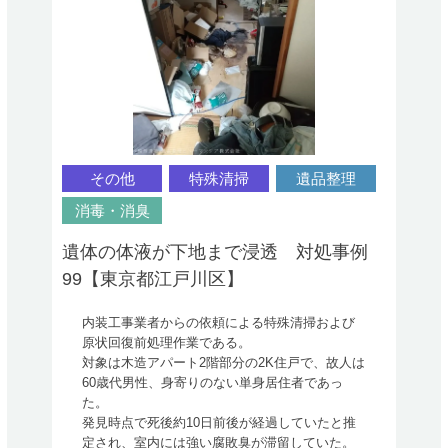
その他
特殊清掃
遺品整理
消毒・消臭
遺体の体液が下地まで浸透 対処事例
99【東京都江戸川区】
内装工事業者からの依頼による特殊清掃および
原状回復前処理作業である。
対象は木造アパート2階部分の2K住戸で、故人は
60歳代男性、身寄りのない単身居住者であっ
た。
発見時点で死後約10日前後が経過していたと推
定され、室内には強い腐敗臭が滞留していた。