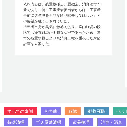
依頼内容は、残置物撤去、畳撤去、消臭消毒作
業であり、特に工事業者担当者からは「工事着
手前に遺体臭を可能な限り除去してほしい」と
の要望が強く出されていた。
担当者自身が臭気に敏感であり、室内確認の段
階でも滞在継続が困難な状況であったため、通
常の残置物撤去よりも消臭工程を重視した対応
計画を立案した。
すべての事例
その他
解体
動物死骸
ペッ
特殊清掃
ゴミ屋敷清掃
遺品整理
消毒・消臭