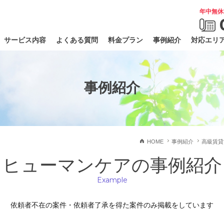
年中無休
サービス内容
よくある質問
料金プラン
事例紹介
対応エリ
事例紹介
HOME
事例紹介
高級賃貸
ヒューマンケアの事例紹介
Example
依頼者不在の案件・依頼者了承を得た案件のみ掲載をしています