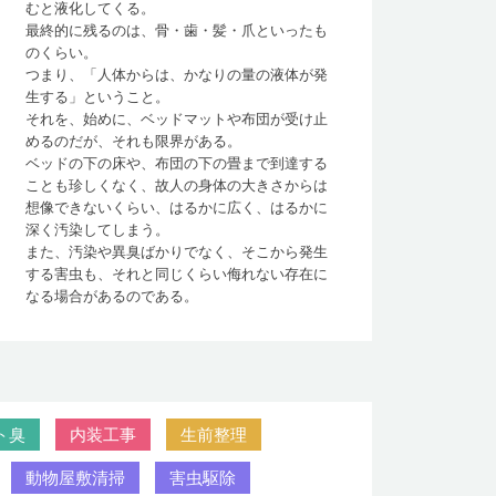
むと液化してくる。
最終的に残るのは、骨・歯・髪・爪といったも
のくらい。
つまり、「人体からは、かなりの量の液体が発
生する」ということ。
それを、始めに、ベッドマットや布団が受け止
めるのだが、それも限界がある。
ベッドの下の床や、布団の下の畳まで到達する
ことも珍しくなく、故人の身体の大きさからは
想像できないくらい、はるかに広く、はるかに
深く汚染してしまう。
また、汚染や異臭ばかりでなく、そこから発生
する害虫も、それと同じくらい侮れない存在に
なる場合があるのである。
ト臭
内装工事
生前整理
動物屋敷清掃
害虫駆除