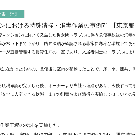
消毒・消臭
ンにおける特殊清掃・消毒作業の事例71 【東京都
貸マンションにおいて発生した男女間トラブルに伴う負傷事故後の消毒
温が氷点下まで下がり、路面凍結が確認される非常に寒冷な環境下であ
ナーが直接管理する賃貸住戸の一室であり、入居者同士のトラブルによ
状はなかったものの、負傷後に室内を移動したことで、床、壁、建具、
る現場確認が完了した後、オーナーより当社へ連絡があり、今後すべて
が安全に入室できる状態」までの消毒および清掃を実施してほしいとの
作業工程の検討を実施した。
の下部、扉枠、収納内部、室内廊下にまで確認され、通常清掃