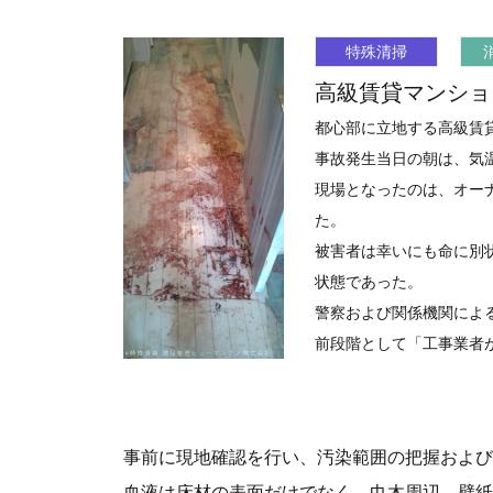
特殊清掃
高級賃貸マンショ
都心部に立地する高級賃
事故発生当日の朝は、気
現場となったのは、オー
た。
被害者は幸いにも命に別
状態であった。
警察および関係機関によ
前段階として「工事業者
事前に現地確認を行い、汚染範囲の把握および
血液は床材の表面だけでなく、巾木周辺、壁紙