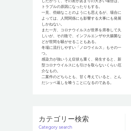
したがって、その差があまりの大きい場合は、
トラブルの原因になったりもする。
一見、些細なことのようにも思えるが、場合に
よっては、人間関係にも影響する大事にも発展
しかねない。
また一方、コロナウイルスが世界を席巻して久
しいが、その陰で、インフルエンザや大腸菌な
どが世間を騒がせることもある。
冬場に流行しやすい「ノロウイルス」もその一
つ。
感染力が強いうえ症状も重く、発生すると、新
型コロナウイルスにも引けを取らないくらい厄
介なもの。
二案件のどちらとも、甘く考えていると、とん
だシッペ返しを喰うことになるのである。
カテゴリー検索
Category search