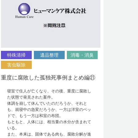
特殊清掃
遺品整理
消毒・消臭
害虫駆除
重度に腐敗した孤独死事例まとめ編㉑
寝室で住人が亡くなり、その後、重度に腐敗し
た状態で発見された案件。
体調を崩して休んでいたのだろうか、それと
も、就寝中の急変だろうか、一方は洋室のベッ
ドで、もう一方は和室の布団。
もともと、人体には、相当量の水分が含まれて
いる。
また、本来は、固体である肉も、腐敗分解が進