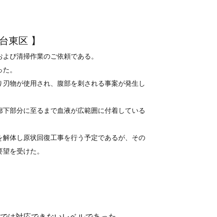
台東区 】
および清掃作業のご依頼である。
った。
り刃物が使用され、腹部を刺される事案が発生し
廊下部分に至るまで血液が広範囲に付着している
を解体し原状回復工事を行う予定であるが、その
要望を受けた。
では対応できないレベルであった。