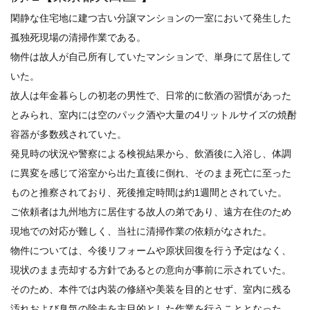
閑静な住宅地に建つ古い分譲マンションの一室において発生した
孤独死現場の清掃作業である。
物件は故人が自己所有していたマンションで、単身にて居住して
いた。
故人は年金暮らしの初老の男性で、日常的に飲酒の習慣があった
とみられ、室内には空のパック酒や大量の4リットルサイズの焼酎
容器が多数残されていた。
発見時の状況や警察による検視結果から、飲酒後に入浴し、体調
に異変を感じて浴室から出た直後に倒れ、そのまま死亡に至った
ものと推察されており、死後推定時間は約1週間とされていた。
ご依頼者は九州地方に居住する故人の弟であり、遠方在住のため
現地での対応が難しく、当社に清掃作業の依頼がなされた。
物件については、今後リフォームや原状回復を行う予定はなく、
現状のまま売却する方針であるとの意向が事前に示されていた。
そのため、本件では内装の修繕や美装を目的とせず、室内に残る
汚れおよび臭気の除去を主目的とした作業を行うこととなった。