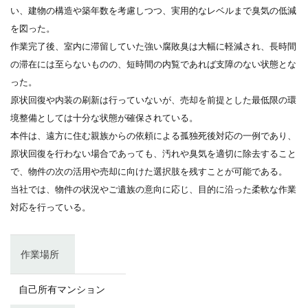
い、建物の構造や築年数を考慮しつつ、実用的なレベルまで臭気の低減
を図った。
作業完了後、室内に滞留していた強い腐敗臭は大幅に軽減され、長時間
の滞在には至らないものの、短時間の内覧であれば支障のない状態とな
った。
原状回復や内装の刷新は行っていないが、売却を前提とした最低限の環
境整備としては十分な状態が確保されている。
本件は、遠方に住む親族からの依頼による孤独死後対応の一例であり、
原状回復を行わない場合であっても、汚れや臭気を適切に除去すること
で、物件の次の活用や売却に向けた選択肢を残すことが可能である。
当社では、物件の状況やご遺族の意向に応じ、目的に沿った柔軟な作業
対応を行っている。
作業場所
自己所有マンション