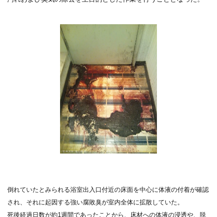
倒れていたとみられる浴室出入口付近の床面を中心に体液の付着が確認
され、それに起因する強い腐敗臭が室内全体に拡散していた。
死後経過日数が約1週間であったことから、床材への体液の浸透や、脱