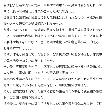
衣所および浴室周辺の汚染、家具や生活用品への臭気付着が見られ、室
内には長時間滞留した臭気がこもった状態であった。
建物自体は築年数が経過しており老朽化は見られたものの、構造的な損
傷や大きな破壊行為等は確認されなかった。
作業にあたっては、ご依頼者の意向を踏まえ、原状回復を前提としない
こと、売却時の内覧に支障となる汚れや臭気を除去すること、必要以上
の解体や施工を行わないこと、近隣や建物への影響を最小限に抑えるこ
とを基本方針とした。
まず、体液が付着していた箇所および臭気の強い範囲を特定し、作業中
の二次汚染を防ぐため養生を行った。
その後、専用薬剤を使用して床面および周辺部に残る体液や汚染物の除
去を行い、素材に応じた方法で消毒処理を実施した。
臭気の発生源が床下に及んでいることが確認されたため、必要最小限の
範囲に限定して床材の部分撤去を行い、過度な解体は避けた。
また、室内に残されていた空き酒容器や生活ゴミを中心に残置物の整理
および分別・搬出を実施した。
清掃後は、室内全体に対して消臭および除菌作業を複数工程に分けて行