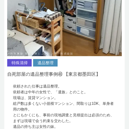
特殊清掃
遺品整理
自死部屋の遺品整理事例㊽ 【東京都墨田区】
依頼された仕事は遺品整理。
依頼者は中年の女性で、「遺族」とのこと。
現場は、賃貸マンション。
総戸数は多くない小規模マンション、間取りは1DK、単身者
用の物件。
とにもかくにも、事前の現地調査と見積提出は必須のため、
まずは現場で会う約束を交わした。
遺品の持ち主は女性の妹。