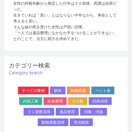
女性の外観年齢から推定した行年は５０前後、死因は自死だ
った。
生きていれば「若い」とはならない中年ながら、寿命として
考えると若い。
そんな妹の死を受けた女性は戸惑い悲嘆。
「一人では遺品整理になかなか手をつけることができない」
とのことで、当方に助力を求めてきた。
カテゴリー検索
Category search
すべての事例
解体
動物死骸
ペット臭
内装工事
生前整理
その他
特殊清掃
ゴミ屋敷清掃
遺品整理
消毒・消臭
動物屋敷清掃
害虫駆除