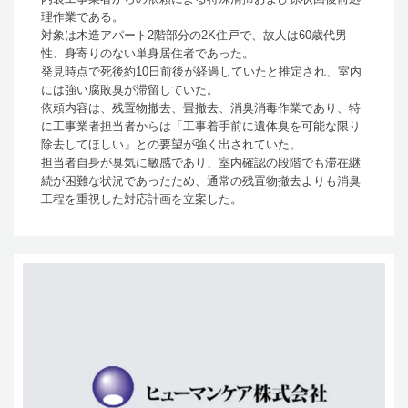
理作業である。
対象は木造アパート2階部分の2K住戸で、故人は60歳代男
性、身寄りのない単身居住者であった。
発見時点で死後約10日前後が経過していたと推定され、室内
には強い腐敗臭が滞留していた。
依頼内容は、残置物撤去、畳撤去、消臭消毒作業であり、特
に工事業者担当者からは「工事着手前に遺体臭を可能な限り
除去してほしい」との要望が強く出されていた。
担当者自身が臭気に敏感であり、室内確認の段階でも滞在継
続が困難な状況であったため、通常の残置物撤去よりも消臭
工程を重視した対応計画を立案した。