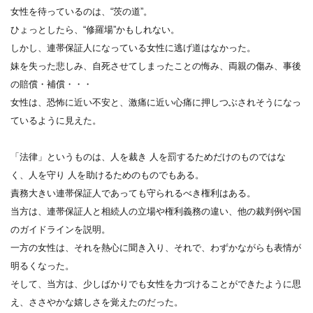
女性を待っているのは、“茨の道”。
ひょっとしたら、“修羅場”かもしれない。
しかし、連帯保証人になっている女性に逃げ道はなかった。
妹を失った悲しみ、自死させてしまったことの悔み、両親の傷み、事後
の賠償・補償・・・
女性は、恐怖に近い不安と、激痛に近い心痛に押しつぶされそうになっ
ているように見えた。
「法律」というものは、人を裁き 人を罰するためだけのものではな
く、人を守り 人を助けるためのものでもある。
責務大きい連帯保証人であっても守られるべき権利はある。
当方は、連帯保証人と相続人の立場や権利義務の違い、他の裁判例や国
のガイドラインを説明。
一方の女性は、それを熱心に聞き入り、それで、わずかながらも表情が
明るくなった。
そして、当方は、少しばかりでも女性を力づけることができたように思
え、ささやかな嬉しさを覚えたのだった。