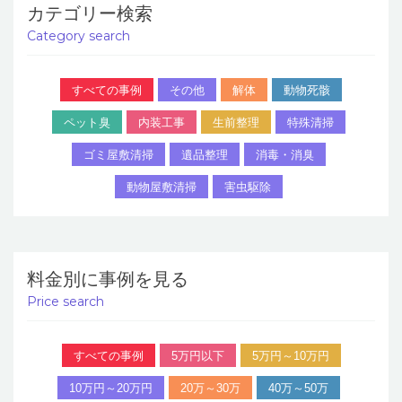
カテゴリー検索
Category search
すべての事例
その他
解体
動物死骸
ペット臭
内装工事
生前整理
特殊清掃
ゴミ屋敷清掃
遺品整理
消毒・消臭
動物屋敷清掃
害虫駆除
料金別に事例を見る
Price search
すべての事例
5万円以下
5万円～10万円
10万円～20万円
20万～30万
40万～50万