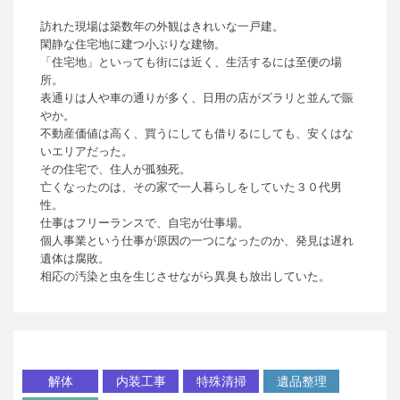
訪れた現場は築数年の外観はきれいな一戸建。
閑静な住宅地に建つ小ぶりな建物。
「住宅地」といっても街には近く、生活するには至便の場
所。
表通りは人や車の通りが多く、日用の店がズラリと並んで賑
やか。
不動産価値は高く、買うにしても借りるにしても、安くはな
いエリアだった。
その住宅で、住人が孤独死。
亡くなったのは、その家で一人暮らしをしていた３０代男
性。
仕事はフリーランスで、自宅が仕事場。
個人事業という仕事が原因の一つになったのか、発見は遅れ
遺体は腐敗。
相応の汚染と虫を生じさせながら異臭も放出していた。
解体
内装工事
特殊清掃
遺品整理