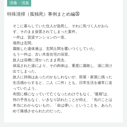
消毒・消臭
特殊清掃（孤独死）事例まとめ編㊱
そこに暮らしていた住人が急死し、それに気づく人がおら
ず、そのまま放置されてしまった案件。
一件は、賃貸マンションの一室。
場所は玄関。
腐敗した遺体液は、玄関土間を覆いつくしていた。
もう一件は、古い木造住宅の浴室。
故人は浴槽に浸かったまま死去。
保温された湯により、その肉体は、重度に腐敗し、湯に溶け
出てしまった。
故人に持病はあったのかもしれないが、部屋・家屋に残った
生活感からすると、二人（二件）とも、日常生活を健常に送
っていたよう。
布団に横になっていて亡くなったわけでもなく、“最期”は、
何の予兆もなく、いきなり訪れたことが伺え、「先のことは
本当にわからないもの」「命は儚い」ということを、あらた
めて痛感させられたのだった。