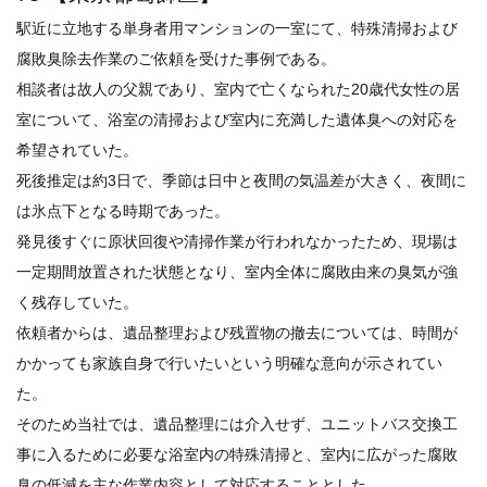
駅近に立地する単身者用マンションの一室にて、特殊清掃および
腐敗臭除去作業のご依頼を受けた事例である。
相談者は故人の父親であり、室内で亡くなられた20歳代女性の居
室について、浴室の清掃および室内に充満した遺体臭への対応を
希望されていた。
死後推定は約3日で、季節は日中と夜間の気温差が大きく、夜間に
は氷点下となる時期であった。
発見後すぐに原状回復や清掃作業が行われなかったため、現場は
一定期間放置された状態となり、室内全体に腐敗由来の臭気が強
く残存していた。
依頼者からは、遺品整理および残置物の撤去については、時間が
かかっても家族自身で行いたいという明確な意向が示されてい
た。
そのため当社では、遺品整理には介入せず、ユニットバス交換工
事に入るために必要な浴室内の特殊清掃と、室内に広がった腐敗
臭の低減を主な作業内容として対応することとした。