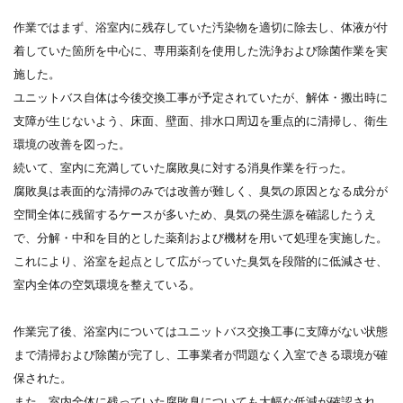
作業ではまず、浴室内に残存していた汚染物を適切に除去し、体液が付
着していた箇所を中心に、専用薬剤を使用した洗浄および除菌作業を実
施した。
ユニットバス自体は今後交換工事が予定されていたが、解体・搬出時に
支障が生じないよう、床面、壁面、排水口周辺を重点的に清掃し、衛生
環境の改善を図った。
続いて、室内に充満していた腐敗臭に対する消臭作業を行った。
腐敗臭は表面的な清掃のみでは改善が難しく、臭気の原因となる成分が
空間全体に残留するケースが多いため、臭気の発生源を確認したうえ
で、分解・中和を目的とした薬剤および機材を用いて処理を実施した。
これにより、浴室を起点として広がっていた臭気を段階的に低減させ、
室内全体の空気環境を整えている。
作業完了後、浴室内についてはユニットバス交換工事に支障がない状態
まで清掃および除菌が完了し、工事業者が問題なく入室できる環境が確
保された。
また、室内全体に残っていた腐敗臭についても大幅な低減が確認され、