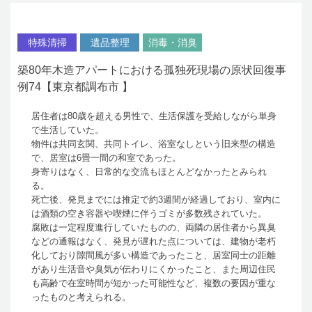
特殊清掃
遺品整理
消毒・消臭
築80年木造アパートにおける孤独死現場の原状回復事
例74【東京都調布市 】
居住者は80歳を超える男性で、生活保護を受給しながら単身
で生活していた。
物件は共同玄関、共同トイレ、浴室なしという旧来型の構造
で、居室は6畳一間の和室であった。
身寄りはなく、日常的な交流もほとんどなかったとみられ
る。
死亡後、発見までには推定で約3週間が経過しており、室内に
は酒類の空き容器や喫煙に伴うゴミが多数残されていた。
腐敗は一定程度進行していたものの、両隣の居住者から異臭
などの通報はなく、発見が遅れた点については、建物が老朽
化しており隙間風が多い構造であったこと、居室同士の距離
があり生活音や臭気が伝わりにくかったこと、また周辺住民
も高齢で在室時間が短かった可能性など、複数の要因が重な
ったものと考えられる。